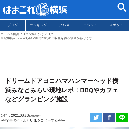
ブログ
ランキング
グルメ
イベント
スポット
ホーム
横浜ブログ
お出かけブログ
※記事内の広告から媒体維持のために収益を得る場合があります
ドリームドアヨコハマハンマーヘッド横
浜みなとみらい現地レポ！BBQやカフェ
などグランピング施設
公開：2021.08.23
ಇ2022.02.07
--✄記事タイトルとURLをコピーする-✄—