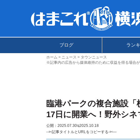
ブログ
ラン
ホーム
ニュース
タウンニュース
※記事内の広告から媒体維持のために収益を得る場合が
臨港パークの複合施設「横
17日に開業へ！野外シ
公開：2025.07.30
ಇ2025.10.18
--✄記事タイトルとURLをコピーする-✄—