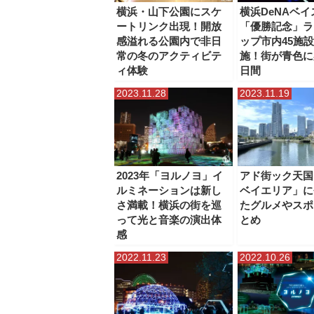
横浜・山下公園にスケ
横浜DeNAベ
ートリンク出現！開放
「優勝記念」ラ
感溢れる公園内で非日
ップ市内45施
常の冬のアクティビテ
施！街が青色に
ィ体験
日間
2023.11.28
2023.11.19
2023年「ヨルノヨ」イ
アド街ック天国
ルミネーションは新し
ベイエリア」に
さ満載！横浜の街を巡
たグルメやスポ
って光と音楽の演出体
とめ
感
2022.11.23
2022.10.26