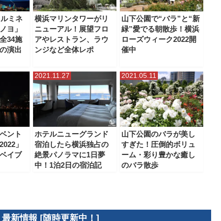
イルミネ
横浜マリンタワーがリ
山下公園で“バラ”と“新
ノヨ」
ニューアル！展望フロ
緑”愛でる朝散歩！横浜
全34施
アやレストラン、ラウ
ローズウィーク2022開
の演出
ンジなど全体レポ
催中
2021.11.27
2021.05.11
ベント
ホテルニューグランド
山下公園のバラが美し
022」
宿泊したら横浜独占の
すぎた！圧倒的ボリュ
ベイブ
絶景パノラマに1日夢
ーム・彩り豊かな癒し
中！1泊2日の宿泊記
のバラ散歩
 最新情報 [随時更新中！]