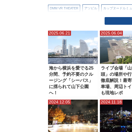
DMM VR THEATER
アソビル
カップヌードルミ
ぷかりさん橋
ヨコハマエアキャビン（ロープウェイ
2025.06.21
2025.06.04
帆船日本丸（日本丸メモリアルパーク）
新横浜ラー
横浜・八景島シーパラダイス
横浜アンパンマンこど
横浜マリンタワー
横浜ランドマークタワー
横浜
海から横浜を愛でる25
ライブ会場「山
分間、予約不要のクル
頭」の場所や行
水陸両用バス（横浜みなとみらい）
臨港パーク
ージング「シーバス」
徹底解説！最寄
に揺られて山下公園
車場、周辺トイ
へ！
も現地レポ
2024.12.05
2024.11.18