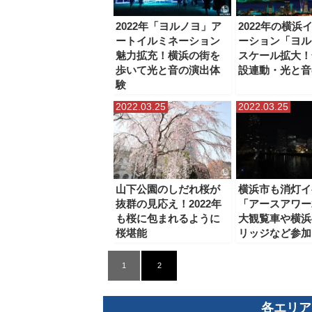
2022年「ヨルノヨ」ア
2022年の横浜
ートイルミネーション
ーション「ヨル
魅力拡充！横浜の街を
スケール拡大！
歩いて光と音の演出体
設連動・光と音
験
2022.03.25
2022.03.25
山下公園のしだれ桜が
横浜市も消灯イ
抜群の見応え！2022年
「アースアワー2
も桜に包まれるように
大観覧車や横浜
桜堪能
リッジなど参加
1
2
各エリア