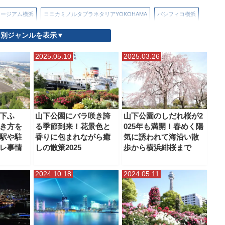
ュージアム横浜
コニカミノルタプラネタリアYOKOHAMA
パシフィコ横浜
別ジャンルを表示▼
）
よこはまコスモワールド
北仲ブリック＆ホワイト
山下公園
2025.05.10
2025.03.26
メン博物館（ラー博）
日本郵船氷川丸
横浜・三溪園
もミュージアム
横浜ハンマーヘッド
横浜ベイブリッジスカイウォーク
人形の家
横浜公園
横浜港大さん橋
横浜美術館
横浜赤レンガ倉庫
下ふ
山下公園にバラ咲き誇
山下公園のしだれ桜が2
き方を
る季節到来！花景色と
025年も満開！春めく陽
象の鼻パーク・象の鼻テラス
駅や駐
香りに包まれながら癒
気に誘われて海沿い散
レ事情
しの散策2025
歩から横浜緋桜まで
2024.10.18
2024.05.11