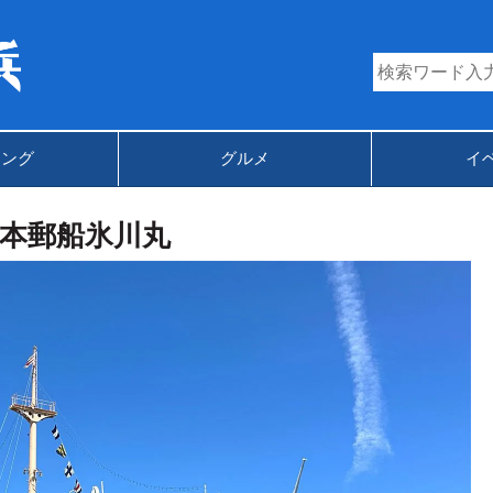
キング
グルメ
イ
本郵船氷川丸