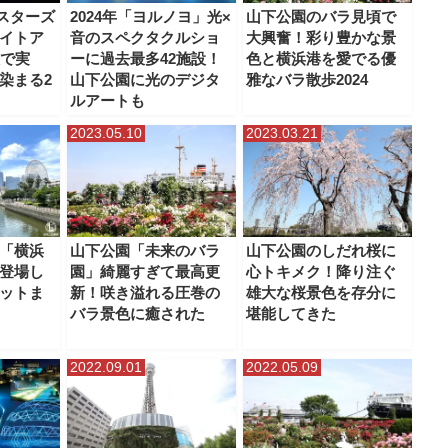
イスターズ
2024年「ヨルノヨ」光×
山下公園のバラ見頃で
イトア
音のスペクタクルショ
大興奮！彩り豊かな景
設で実
ーに過去最多42施設！
色と横浜港を愛でる優
染まる2
山下公園に光のデジタ
雅なバラ散歩2024
ルアートも
2023.05.10
2023.03.21
「横浜
山下公園「未来のバラ
山下公園のしだれ桜に
登場し
園」綺麗すぎて最高更
心トキメク！降り注ぐ
ットま
新！咲き溢れる圧巻の
雄大な桜景色を存分に
バラ景色に癒された
堪能してきた
2022.09.01
2022.05.09