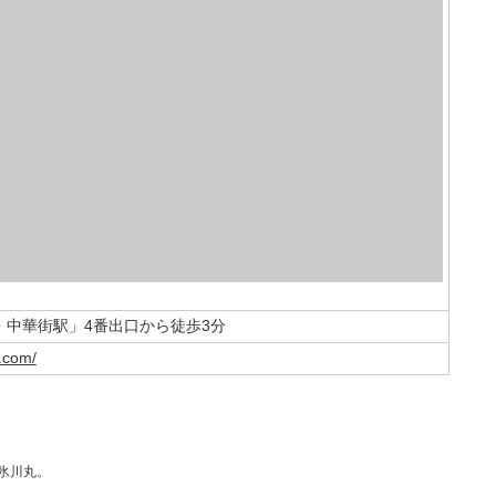
・中華街駅」4番出口から徒歩3分
.com/
船氷川丸。