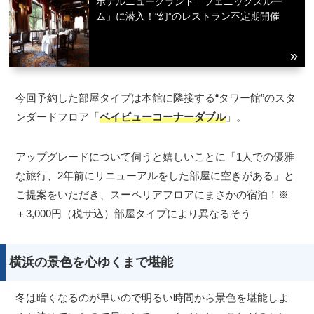
ホテルニューグランド「フェニックスルー
ム」に潜入！“幻”のレストラン不定期開催
今回予約した部屋タイプは本館に隣接する“タワー館”のスタ
ンダードフロア「
ベイビューコーナーダブル
」。
アップグレードについて伺うと嬉しいことに「1人での優雅
な旅行、2年前にリニューアルをした部屋に空きがある」と
ご提案をいただき、スーペリアフロアにまさかの宿泊！※
＋3,000円（税サ込）部屋タイプにより異なるそう
横浜の景色を心ゆくまで堪能
冬は暗くなるのが早いので明るい時間から景色を堪能しよ