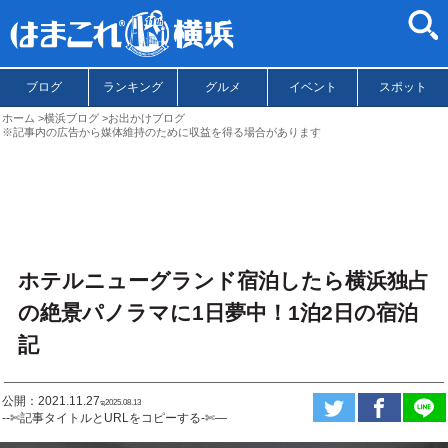
ブログ
ランキング
グルメ
イベント
スポット
ホーム
横浜ブログ
お出かけブログ
※記事内の広告から媒体維持のために収益を得る場合があります
ホテルニューグランド宿泊したら横浜独占
の絶景パノラマに1日夢中！1泊2日の宿泊
記
公開：2021.11.27
ಇ2025.08.13
--✄記事タイトルとURLをコピーする-✄—