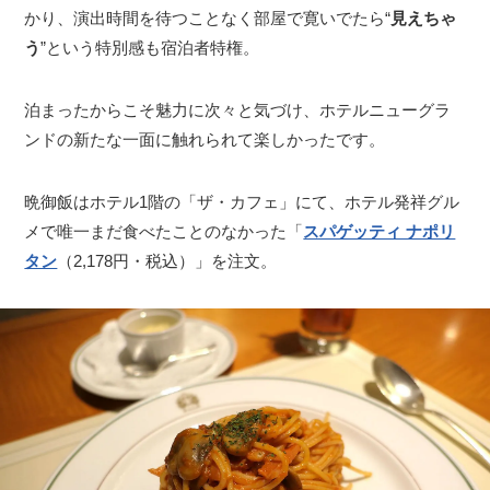
かり、演出時間を待つことなく部屋で寛いでたら“
見えちゃ
サイトについて
う
”という特別感も宿泊者特権。
泊まったからこそ魅力に次々と気づけ、ホテルニューグラ
ンドの新たな一面に触れられて楽しかったです。
晩御飯はホテル1階の「ザ・カフェ」にて、ホテル発祥グル
メで唯一まだ食べたことのなかった「
スパゲッティ ナポリ
タン
（2,178円・税込）」を注文。