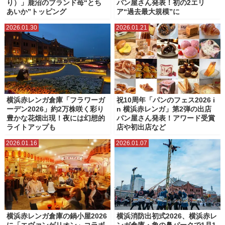
り）」鹿沼のブランド苺“とち
パン屋さん発表！初の2エリ
あいか”トッピング
ア“過去最大規模”に
2026.01.30
2026.01.21
横浜赤レンガ倉庫「フラワーガ
祝10周年「パンのフェス2026 i
ーデン2026」約2万株咲く彩り
n 横浜赤レンガ」第2弾の出店
豊かな花畑出現！夜には幻想的
パン屋さん発表！アワード受賞
ライトアップも
店や初出店など
2026.01.16
2026.01.07
横浜赤レンガ倉庫の鍋小屋2026
横浜消防出初式2026、横浜赤レ