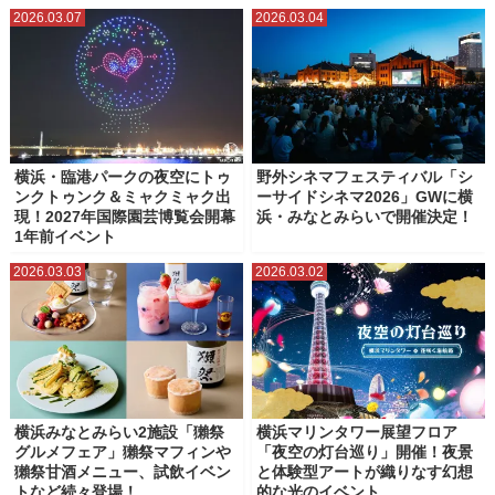
2026.03.07
2026.03.04
北仲ブリック＆ホワイト
山下公園
帆船日本丸（日本丸メモリアルパーク）
新横浜ラーメン博物館（ラー博）
日本郵船氷川丸
横浜・三溪園
横浜・八景島シーパラダイス
横浜アンパンマンこどもミュージアム
横浜ハンマーヘッド
横浜・臨港パークの夜空にトゥ
野外シネマフェスティバル「シ
ンクトゥンク＆ミャクミャク出
ーサイドシネマ2026」GWに横
横浜ベイブリッジスカイウォーク
横浜マリンタワー
現！2027年国際園芸博覧会開幕
浜・みなとみらいで開催決定！
1年前イベント
横浜ランドマークタワー
横浜人形の家
横浜公園
横浜港大さん橋
2026.03.03
2026.03.02
横浜美術館
横浜赤レンガ倉庫
水陸両用バス（横浜みなとみらい）
臨港パーク
象の鼻パーク・象の鼻テラス
横浜みなとみらい2施設「獺祭
横浜マリンタワー展望フロア
グルメフェア」獺祭マフィンや
「夜空の灯台巡り」開催！夜景
獺祭甘酒メニュー、試飲イベン
と体験型アートが織りなす幻想
トなど続々登場！
的な光のイベント