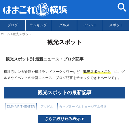
ブログ
ランキング
グルメ
イベント
スポット
ホーム
観光スポット
観光スポット
観光スポット別 最新ニュース・ブログ記事
横浜赤レンガ倉庫や横浜ランドマークタワーなど「
観光スポットごと
」に、グ
ルメやイベントの最新ニュース、ブログ記事をチェックできるページです。
観光スポットの最新記事
DMM VR THEATER
アソビル
カップヌードルミュージアム横浜
コニカミノルタプラネタリアYOKOHAMA
パシフィコ横浜
ぷかりさん橋
さらに絞り込み表示▼
ヨコハマエアキャビン（ロープウェイ）
よこはまコスモワールド