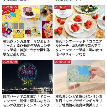
2026.02.27
2026.02.27
横浜赤レンガ倉庫「ちびまる子
横浜ハンマーヘッド「コロニア
ちゃん」原作40周年記念コンテ
ルビーチ」3銘柄揃う苺のアフ
ンツ登場！特別コラボや撮影体
タヌーンティー登場！苺の食べ
験など盛り沢山
比べやスイーツなど
2026.02.25
2026.02.25
臨港パークで二夜限定「ドロー
横浜赤レンガ倉庫にゼンリン直
ンショー」開催！横浜みなとみ
営店「マップデザインギャラリ
らいの夜空にトゥンクトゥンク
ー」地図柄の雑貨や横浜モチー