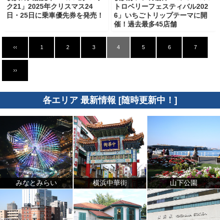
ク21」2025年クリスマス24
トロベリーフェスティバル202
日・25日に乗車優先券を発売！
6」いちごトリップテーマに開
催！過去最多45店舗
‹‹
1
2
3
4
5
6
7
››
各エリア 最新情報 [随時更新中！]
みなとみらい
横浜中華街
山下公園