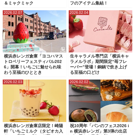
＆ミャクミャク
フのアイテム集結！
2026.02.07
2026.02.04
横浜赤レンガ倉庫「ヨコハマス
生キャラメル専門店「横浜キャ
トロベリーフェスティバル202
ラメルラボ」期間限定“苺フレ
6」開幕！いちごに魅せられ味
ーバー”登場！銅鍋で炊き上げ
わう至福のひととき
る至福の口どけ
2026.02.03
2026.02.02
横浜赤レンガ倉庫店限定！崎陽
祝10周年「パンのフェス2026 i
軒「いちごミルク（タピオカ入
n 横浜赤レンガ」第3弾の出店