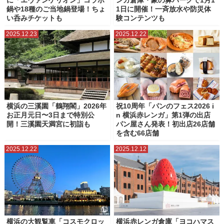
に「エヴァンゲリオン」コラボ
ンガ倉庫・象の鼻パークで1月1
鍋や18種のご当地鍋登場！ちょ
1日に開催！一斉放水や防災体
い呑みチケットも
験コンテンツも
2025.12.23
2025.12.22
横浜の三溪園「鶴翔閣」2026年
祝10周年「パンのフェス2026 i
お正月元日〜3日まで特別公
n 横浜赤レンガ」第1弾の出店
開！三溪園天満宮に初詣も
パン屋さん発表！初出店26店舗
を含む66店舗
2025.12.22
2025.12.12
横浜の大観覧車「コスモクロッ
横浜赤レンガ倉庫「ヨコハマス