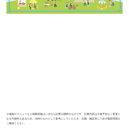
※価格やメニューなど掲載情報はいずれも記事公開時のものです。記事内容は今後予告なく変更と
なる可能性もあるため、当時のものとして参考にしていただき、店舗・施設等にて必ず最新情報を
ご確認ください。