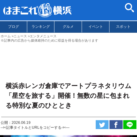
ブログ
ランキング
グルメ
イベント
スポット
ホーム
ニュース
エンタメニュース
※記事内の広告から媒体維持のために収益を得る場合があります
横浜赤レンガ倉庫でアートプラネタリウム
「星空を旅する」開催！無数の星に包まれ
る特別な夏のひととき
公開：2026.06.19
--✄記事タイトルとURLをコピーする-✄—