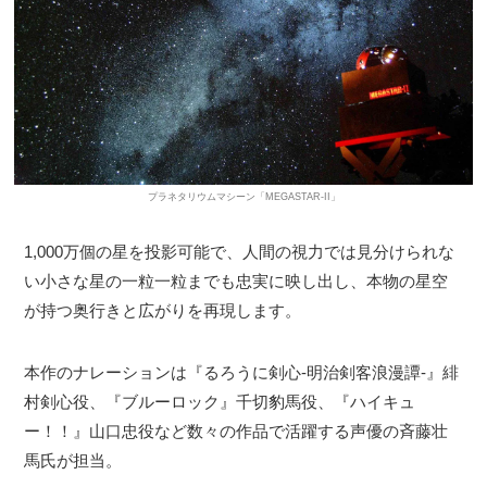
プラネタリウムマシーン「MEGASTAR-II」
1,000万個の星を投影可能で、人間の視力では見分けられな
い小さな星の一粒一粒までも忠実に映し出し、本物の星空
が持つ奥行きと広がりを再現します。
本作のナレーションは『るろうに剣心-明治剣客浪漫譚-』緋
村剣心役、『ブルーロック』千切豹馬役、『ハイキュ
ー！！』山口忠役など数々の作品で活躍する声優の斉藤壮
馬氏が担当。