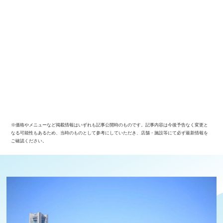
※価格やメニューなど掲載情報はいずれも記事公開時のものです。記事内容は今後予告なく変更と
なる可能性もあるため、当時のものとして参考にしていただき、店舗・施設等にて必ず最新情報を
ご確認ください。