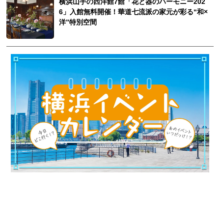
横浜山手の西洋館7館「花と器のハーモニー202
6」入館無料開催！華道七流派の家元が彩る“和×
洋”特別空間