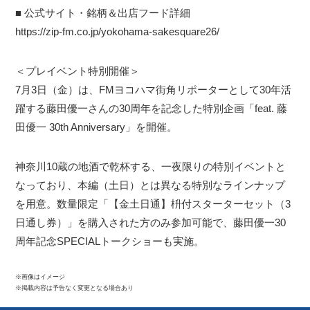
■ 公式サイト・銘柄＆出店フード詳細
https://zip-fm.co.jp/yokohama-sakesquare26/
＜プレイベント特別開催＞
7月3日（金）は、FMヨコハマ街角リポーターとして30年活
躍する藤田優一さんの30周年を記念した特別企画「feat. 藤
田優一 30th Anniversary」を開催。
神奈川10蔵の地酒で乾杯する、一夜限りの特別イベントと
なっており、本編（土日）とは異なる特別なラインナップ
を用意。数量限定「【金土日通】枡付スターターセット（3
日通し券）」を購入された方のみ参加可能で、藤田優一30
周年記念SPECIALトークショーも実施。
※画像はイメージ
※掲載内容は予告なく変更となる場合あり