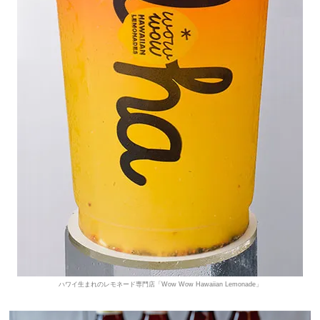
ハワイ生まれのレモネード専門店「Wow Wow Hawaiian Lemonade」