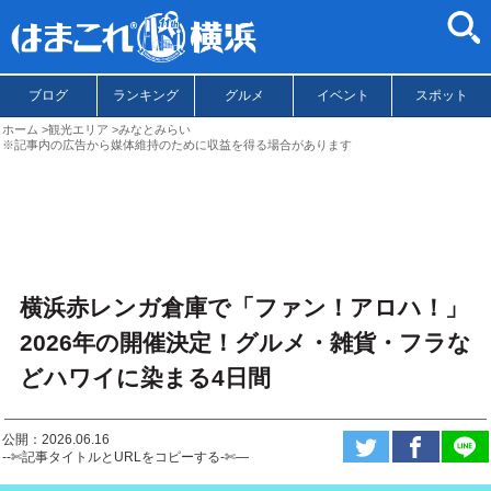
ブログ
ランキング
グルメ
イベント
スポット
ホーム
観光エリア
みなとみらい
※記事内の広告から媒体維持のために収益を得る場合があります
横浜赤レンガ倉庫で「ファン！アロハ！」
2026年の開催決定！グルメ・雑貨・フラな
どハワイに染まる4日間
公開：2026.06.16
--✄記事タイトルとURLをコピーする-✄—