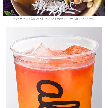
アサイーボウルを主役にかき氷・ハワイ風ポークライスロールも揃う「j48kitchen」