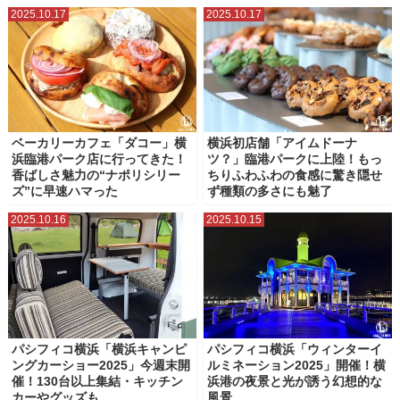
2025.10.17
2025.10.17
北仲ブリック＆ホワイト
山下公園
帆船日本丸（日本丸メモリアルパーク）
新横浜ラーメン博物館（ラー博）
日本郵船氷川丸
横浜・三溪園
横浜・八景島シーパラダイス
横浜アンパンマンこどもミュージアム
横浜ハンマーヘッド
ベーカリーカフェ「ダコー」横
横浜初店舗「アイムドーナ
浜臨港パーク店に行ってきた！
ツ？」臨港パークに上陸！もっ
横浜ベイブリッジスカイウォーク
横浜マリンタワー
香ばしさ魅力の“ナポリシリー
ちりふわふわの食感に驚き隠せ
ズ”に早速ハマった
ず種類の多さにも魅了
横浜ランドマークタワー
横浜人形の家
横浜公園
横浜港大さん橋
2025.10.16
2025.10.15
横浜美術館
横浜赤レンガ倉庫
水陸両用バス（横浜みなとみらい）
臨港パーク
象の鼻パーク・象の鼻テラス
パシフィコ横浜「横浜キャンピ
パシフィコ横浜「ウィンターイ
ングカーショー2025」今週末開
ルミネーション2025」開催！横
催！130台以上集結・キッチン
浜港の夜景と光が誘う幻想的な
カーやグッズも
風景