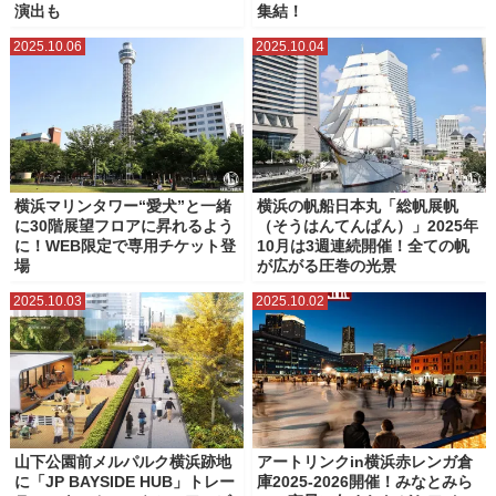
演出も
集結！
2025.10.06
2025.10.04
横浜マリンタワー“愛犬”と一緒
横浜の帆船日本丸「総帆展帆
に30階展望フロアに昇れるよう
（そうはんてんぱん）」2025年
に！WEB限定で専用チケット登
10月は3週連続開催！全ての帆
場
が広がる圧巻の光景
2025.10.03
2025.10.02
山下公園前メルパルク横浜跡地
アートリンクin横浜赤レンガ倉
に「JP BAYSIDE HUB」トレー
庫2025-2026開催！みなとみら