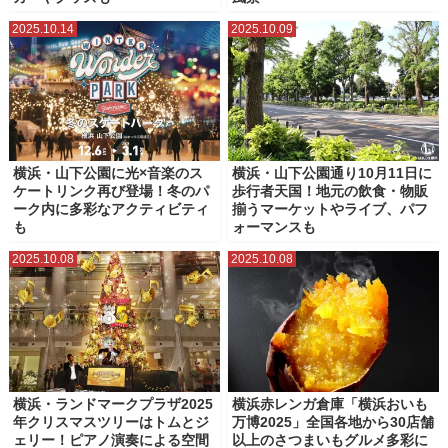
2025.10.14
2025.10.09
横浜・山下公園に光×音楽のス
横浜・山下公園通り10月11日に
ケートリンク再び登場！冬のパ
歩行者天国！地元の飲食・物販
ーク内に多彩なアクティビティ
揃うマーケットやライブ、パフ
も
ォーマンスも
2025.10.08
2025.10.08
横浜・ランドマークプラザ2025
横浜赤レンガ倉庫「横浜おいも
年クリスマスツリーはトムとジ
万博2025」全国各地から30店舗
ェリー！ピアノ演奏による空間
以上のさつまいもグルメ多彩に