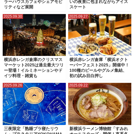
ラーハウスカフェやシェアモビ
いの夜景に包まれながらアイス
リティなど展開
スケート
2025.09.30
2025.09.27
横浜赤レンガ倉庫のクリスマス
横浜赤レンガ倉庫「横浜オクト
マーケット2025は過去最大ツリ
ーバーフェスト2025」開催中！
ー登場！イルミネーションやド
100種のビールやグルメ集結、
イツ料理・雑貨も
初の試み目白押し
2025.09.26
2025.09.22
三夜限定「熟睡プラ寝たリウ
新横浜ラーメン博物館「すみれ