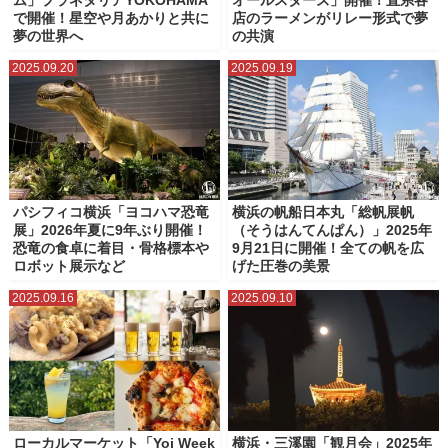
ム」プラネタリアYOKOHAMA
オールスターズ」開催！直系各
で開催！星空や月あかりと共に
店のラーメンがリレー形式で夢
夢の世界へ
の共演
2025.09.20
2025.09.19
パシフィコ横浜「ヨコハマ恐竜
横浜の帆船日本丸「総帆展帆
展」2026年夏に9年ぶり開催！
（そうはんてんぱん）」2025年
恐竜の食卓に着目・骨格標本や
9月21日に開催！全ての帆を広
ロボット展示など
げた圧巻の美景
2025.09.16
2025.09.10
ローカルマーケット「Yoi Week
横浜・三溪園「観月会」2025年