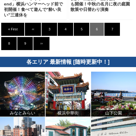
end」横浜ハンマーヘッド前で
も開催！中秋の名月に夜の庭園
初開催！食べて遊んで“酔い良
散策や日替わり演奏
い”三連休を
« First
‹‹
3
4
5
6
7
8
9
››
各エリア 最新情報 [随時更新中！]
みなとみらい
横浜中華街
山下公園