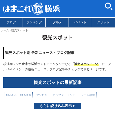
ブログ
ランキング
グルメ
イベント
スポット
ホーム
観光スポット
観光スポット
観光スポット別 最新ニュース・ブログ記事
横浜赤レンガ倉庫や横浜ランドマークタワーなど「
観光スポットごと
」に、グ
ルメやイベントの最新ニュース、ブログ記事をチェックできるページです。
観光スポットの最新記事
DMM VR THEATER
アソビル
カップヌードルミュージアム横浜
コニカミノルタプラネタリアYOKOHAMA
パシフィコ横浜
ぷかりさん橋
さらに絞り込み表示▼
ヨコハマエアキャビン（ロープウェイ）
よこはまコスモワールド