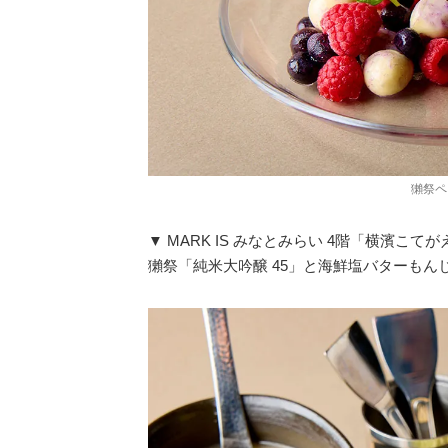
獺祭ペ
▼ MARK IS みなとみらい 4階「横濱こて
獺祭「純米大吟醸 45」と海鮮塩バターもん