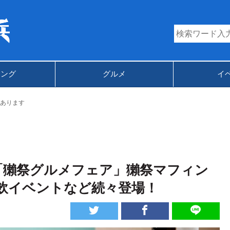
キング
グルメ
イ
あります
「獺祭グルメフェア」獺祭マフィン
飲イベントなど続々登場！