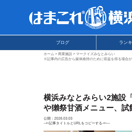
ブログ
ラン
ホーム
商業施設
マークイズみなとみらい
※記事内の広告から媒体維持のために収益を得る場合が
横浜みなとみらい2施設
や獺祭甘酒メニュー、試
公開：2026.03.03
--✄記事タイトルとURLをコピーする-✄—