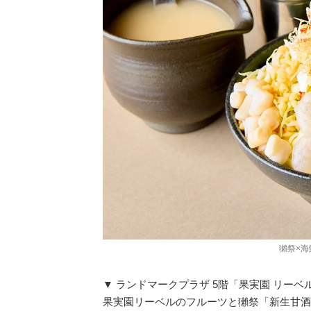
獺祭×海
▼ ランドマークプラザ 5階「果実園 リーベ
果実園リーベルのフルーツと獺祭「新生甘酒