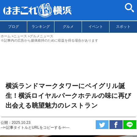
ブログ
ランキング
グルメ
イベント
スポット
ホーム
ニュース
グルメニュース
※記事内の広告から媒体維持のために収益を得る場合があります
横浜ランドマークタワーにベイグリル誕
生！横浜ロイヤルパークホテルの味に再び
出会える眺望魅力のレストラン
公開：2025.10.23
--✄記事タイトルとURLをコピーする-✄—