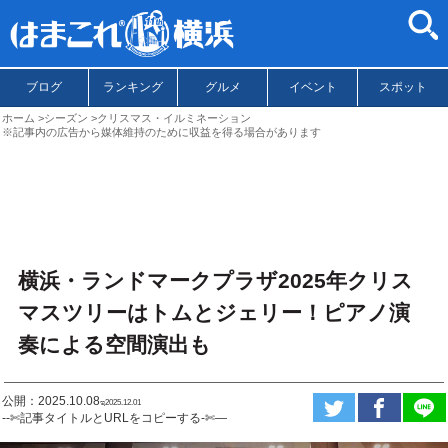
ブログ
ランキング
グルメ
イベント
スポット
ホーム
シーズン
クリスマス・イルミネーション
※記事内の広告から媒体維持のために収益を得る場合があります
横浜・ランドマークプラザ2025年クリス
マスツリーはトムとジェリー！ピアノ演
奏による空間演出も
公開：2025.10.08
ಇ2025.12.01
--✄記事タイトルとURLをコピーする-✄—