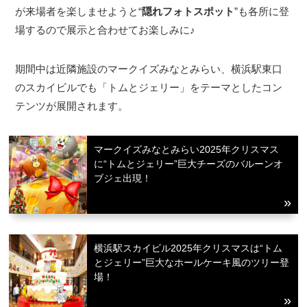
が来場者を楽しませようと“
隠れフォトスポット
”も各所に登
場するので展示と合わせてお楽しみに♪
期間中は近隣施設のマークイズみなとみらい、横浜駅東口
のスカイビルでも「トムとジェリー」をテーマとしたコン
テンツが展開されます。
マークイズみなとみらい2025年クリスマス
に“トムとジェリー”巨大チーズのバルーンオ
ブジェ出現！
横浜駅スカイビル2025年クリスマスは“トム
とジェリー”巨大なホールケーキ風のツリー登
場！