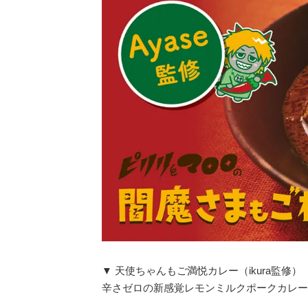
▼ 天使ちゃんもご満悦カレー（ikura監修）
辛さゼロの新感覚レモンミルクポークカレー