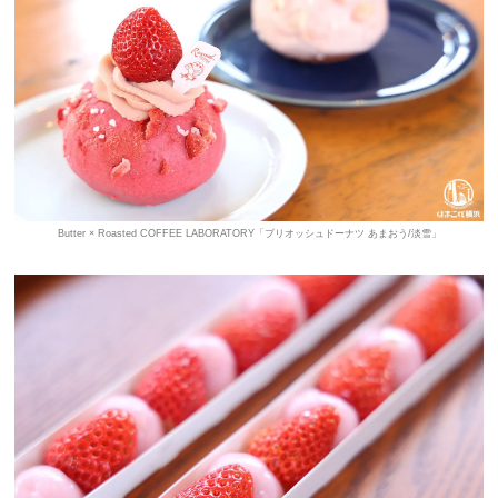
Butter × Roasted COFFEE LABORATORY「ブリオッシュドーナツ あまおう/淡雪」