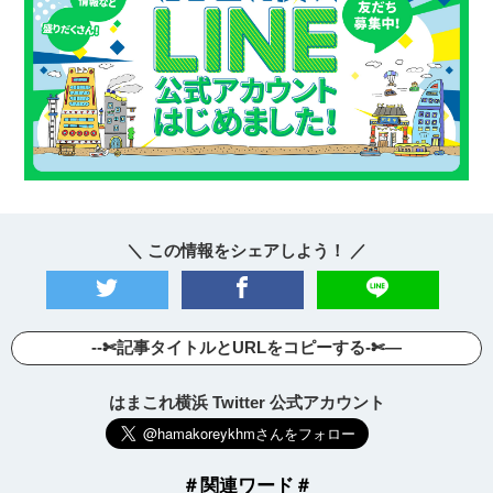
＼ この情報をシェアしよう！ ／
--✄記事タイトルとURLをコピーする-✄—
はまこれ横浜 Twitter 公式アカウント
＃関連ワード＃