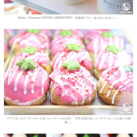
Butter × Roasted COFFEE LABORATORY「生食感スフレ（あまおうみるく）」
アトリエいちご〜クッキーと生シュークリームの店～「大きな苺の生シュークリーム（とちあいか使
用）」