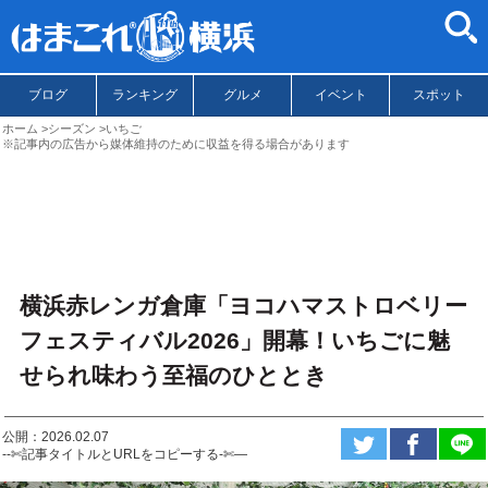
ブログ
ランキング
グルメ
イベント
スポット
ホーム
シーズン
いちご
※記事内の広告から媒体維持のために収益を得る場合があります
横浜赤レンガ倉庫「ヨコハマストロベリー
フェスティバル2026」開幕！いちごに魅
せられ味わう至福のひととき
公開：2026.02.07
--✄記事タイトルとURLをコピーする-✄—