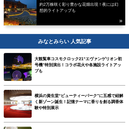
約2万株咲く彩り豊かな花畑出現！夜には幻
想的ライトアップも
みなとみらい 人気記事
大観覧車コスモクロック21“エヴァンゲリオン初
号機”特別演出！コラボ花火や各施設ライトアッ
プも
横浜の資生堂“ビューティーパーク”に五感で紐解
く新ゾーン誕生！記憶テーマに香りを創る調香体
験や特別展示