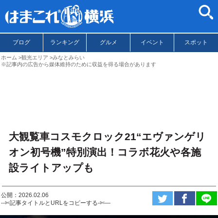
ブログ
ランキング
グルメ
イベント
スポット
ホーム
観光エリア
みなとみらい
※記事内の広告から媒体維持のために収益を得る場合があります
大観覧車コスモクロック21“エヴァンゲリ
オン初号機”特別演出！コラボ花火や各施
設ライトアップも
公開：2026.02.06
--✄記事タイトルとURLをコピーする-✄—