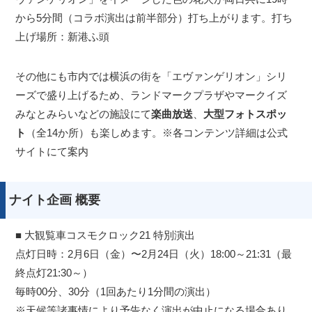
から5分間（コラボ演出は前半部分）打ち上がります。打ち
上げ場所：新港ふ頭
その他にも市内では横浜の街を「エヴァンゲリオン」シリ
ーズで盛り上げるため、ランドマークプラザやマークイズ
みなとみらいなどの施設にて
楽曲放送
、
大型フォトスポッ
ト
（全14か所）も楽しめます。※各コンテンツ詳細は公式
サイトにて案内
ナイト企画 概要
■ 大観覧車コスモクロック21 特別演出
点灯⽇時：2⽉6⽇（金）〜2⽉24⽇（火）18:00～21:31（最
終点灯21:30～）
毎時00分、30分（1回あたり1分間の演出）
※天候等諸事情により予告なく演出が中止になる場合あり