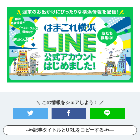
＼ この情報をシェアしよう！ ／
--✄記事タイトルとURLをコピーする-✄—