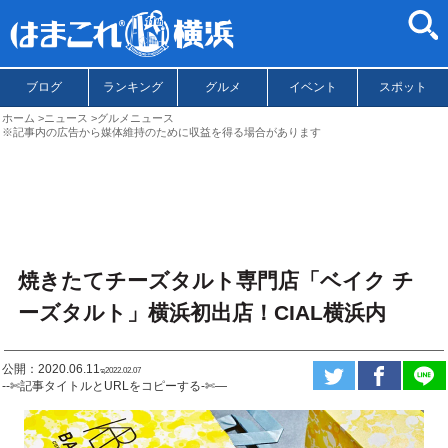
ブログ
ランキング
グルメ
イベント
スポット
ホーム
ニュース
グルメニュース
※記事内の広告から媒体維持のために収益を得る場合があります
焼きたてチーズタルト専門店「ベイク チ
ーズタルト」横浜初出店！CIAL横浜内
公開：2020.06.11
ಇ2022.02.07
--✄記事タイトルとURLをコピーする-✄—