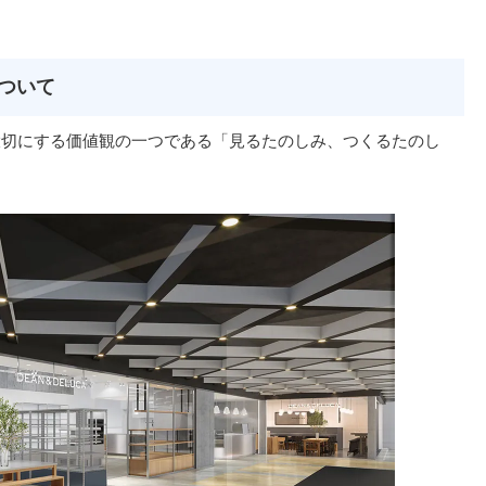
について
ても⼤切にする価値観の⼀つである「⾒るたのしみ、つくるたのし