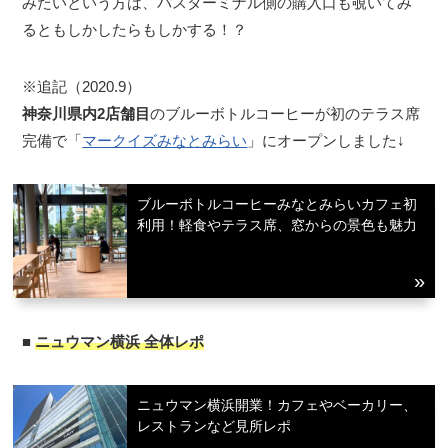
みたいという方は、バスターミナル側の購入口も覗いてみ
るともしかしたらもしかする！？
※追記（2020.9）
神奈川県内2店舗目
のブルーボトルコーヒーが初のテラス席
完備で「
マークイズみなとみらい
」にオープンしました↓
ブルーボトルコーヒーみなとみらいカフェ初
利用！軽食やテラス席、窓からの景色も魅力
■
ニュウマン横浜 全体レポ
ニュウマン横浜開業！カフェやベーカリー、
レストランなど見所レポ