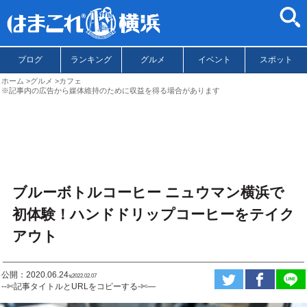
ブログ
ランキング
グルメ
イベント
スポット
ホーム
グルメ
カフェ
※記事内の広告から媒体維持のために収益を得る場合があります
ブルーボトルコーヒー ニュウマン横浜で
初体験！ハンドドリップコーヒーをテイク
アウト
公開：2020.06.24
ಇ2022.02.07
--✄記事タイトルとURLをコピーする-✄—