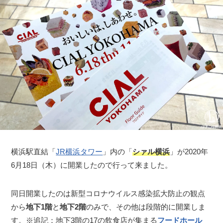
横浜駅直結「
JR横浜タワー
」内の「
シァル横浜
」が2020年
6月18日（木）に開業したので行って来ました。
同日開業したのは新型コロナウイルス感染拡大防止の観点
から
地下1階
と
地下2階
のみで、その他は段階的に開業しま
す。※追記：地下3階の17の飲食店が集まる
フードホール