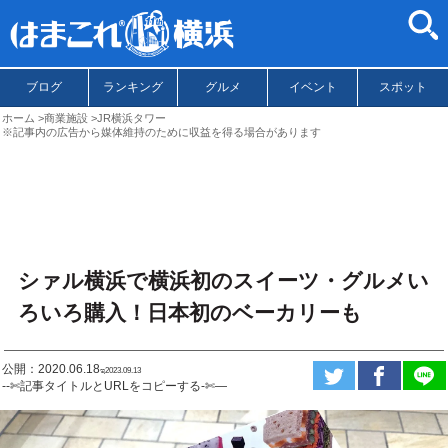
ブログ
ランキング
グルメ
イベント
スポット
ホーム
商業施設
JR横浜タワー
※記事内の広告から媒体維持のために収益を得る場合があります
シァル横浜で横浜初のスイーツ・グルメい
ろいろ購入！日本初のベーカリーも
公開：2020.06.18
ಇ2023.09.13
--✄記事タイトルとURLをコピーする-✄—