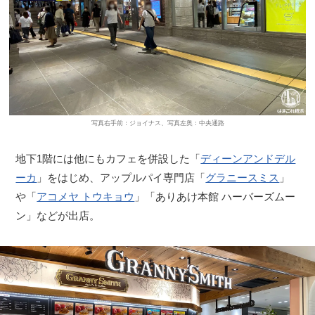
写真右手前：ジョイナス、写真左奥：中央通路
地下1階には他にもカフェを併設した「
ディーンアンドデル
ーカ
」をはじめ、アップルパイ専門店「
グラニースミス
」
や「
アコメヤ トウキョウ
」「ありあけ本館 ハーバーズムー
ン」などが出店。