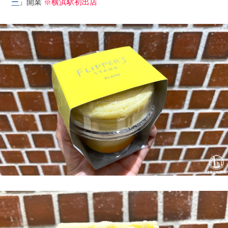
ー
」開業
※横浜駅初出店