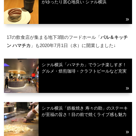
がゆったり居心地良い シァル横浜
17の飲食店が集まる地下3階のフードホール「
バル＆キッチ
ン ハマチカ
」も2020年7月1日（水）に開業しました↓
シァル横浜「ハマチカ」でランチ楽しすぎ！
グルメ・焙煎珈琲・クラフトビールなど充実
シァル横浜「鉄板焼き 寿々の助」のステーキ
が至福の旨さ！目の前で焼くライブ感も魅力