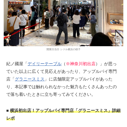
開業日当日 シァル横浜の様子
紀ノ國屋「
デイリーテーブル
（
※神奈川初出店
）」が思っ
ていた以上に広くて見応えがあったり、アップルパイ専門
店「
グラニースミス
」に店舗限定アップルパイがあった
観光ガイド
り、本記事では触れられなかった魅力もたくさんあったの
で落ち着いたときに立ち寄ってみてください。
ランキング
■
横浜初出店！アップルパイ専門店「グラニースミス」詳細
ブログ記事
レポ