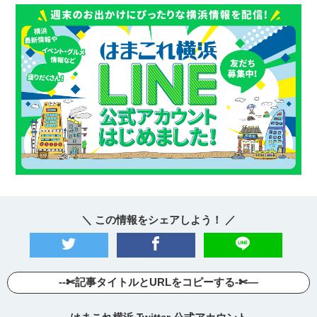
＼ この情報をシェアしよう！ ／
--✄記事タイトルとURLをコピーする-✄—