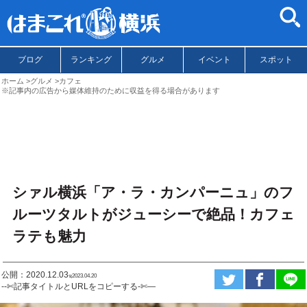
ブログ
ランキング
グルメ
イベント
スポット
ホーム
グルメ
カフェ
※記事内の広告から媒体維持のために収益を得る場合があります
シァル横浜「ア・ラ・カンパーニュ」のフ
ルーツタルトがジューシーで絶品！カフェ
ラテも魅力
公開：2020.12.03
ಇ2023.04.20
--✄記事タイトルとURLをコピーする-✄—