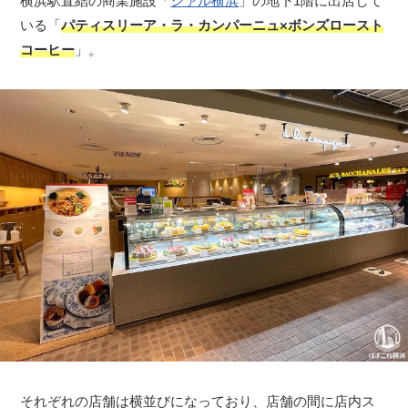
横浜駅直結の商業施設「
シァル横浜
」の地下1階に出店して
いる「
パティスリーア・ラ・カンパーニュ×ボンズロースト
コーヒー
」。
それぞれの店舗は横並びになっており、店舗の間に店内ス