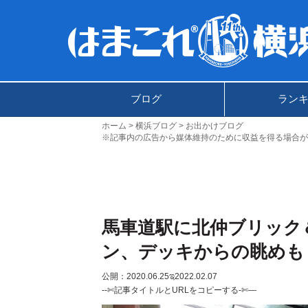
ブログ
ラン
ホーム
横浜ブログ
お出かけブログ
※記事内の広告から媒体維持のために収益を得る場合が
馬車道駅に北仲ブリック
ン、デッキからの眺めも
公開：2020.06.25
ಇ2022.02.07
--✄記事タイトルとURLをコピーする-✄—