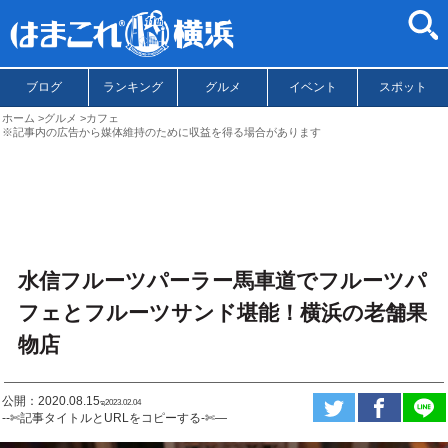
ブログ
ランキング
グルメ
イベント
スポット
ホーム
グルメ
カフェ
※記事内の広告から媒体維持のために収益を得る場合があります
水信フルーツパーラー馬車道でフルーツパ
フェとフルーツサンド堪能！横浜の老舗果
物店
公開：2020.08.15
ಇ2023.02.04
--✄記事タイトルとURLをコピーする-✄—