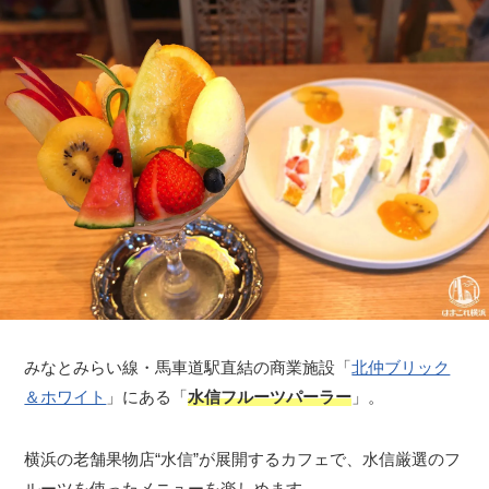
みなとみらい線・馬車道駅直結の商業施設「
北仲ブリック
＆ホワイト
」にある「
水信フルーツパーラー
」。
横浜の老舗果物店“水信”が展開するカフェで、水信厳選のフ
ルーツを使ったメニューを楽しめます。