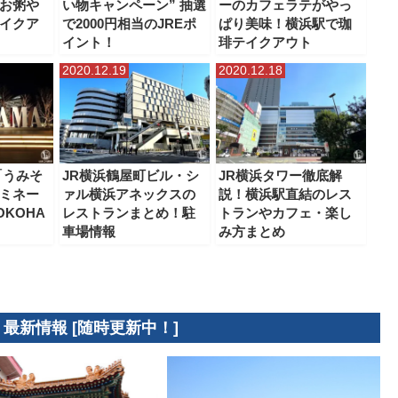
お粥や
い物キャンペーン” 抽選
ーのカフェラテがやっ
イクア
で2000円相当のJREポ
ぱり美味！横浜駅で珈
イント！
琲テイクアウト
2020.12.19
2020.12.18
「うみそ
JR横浜鶴屋町ビル・シ
JR横浜タワー徹底解
ルミネー
ァル横浜アネックスの
説！横浜駅直結のレス
KOHA
レストランまとめ！駐
トランやカフェ・楽し
車場情報
み方まとめ
 最新情報 [随時更新中！]