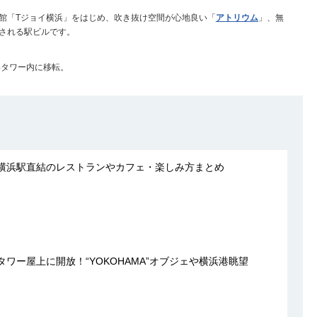
館「Tジョイ横浜」をはじめ、吹き抜け空間が心地良い「
アトリウム
」、無
される駅ビルです。
浜タワー内に移転。
！横浜駅直結のレストランやカフェ・楽しみ方まとめ
タワー屋上に開放！“YOKOHAMA”オブジェや横浜港眺望