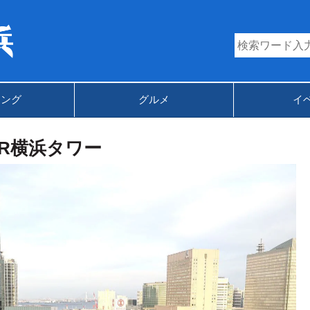
キング
グルメ
イ
JR横浜タワー