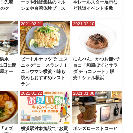
！先着
ーツや雑貨集結のマル
やレールスター展示な
分のクー
シェや台湾体験ブース
ど鉄道イベント多数
2021.02.21
2021.02.10
浜水
ビートルナッツで“エス
にんべん、かつお節×チ
21日に閉
ニック”コースランチ！
ョコ「和風ぽてとサラ
屋オー
ニュウマン横浜・味も
ダ チョコレート」販
眺めもおすすめレスト
売！シァル横浜
ラン
2021.01.22
2021.01.08
「ミズ
横浜駅対象施設で“お買
ボンズローストコーヒ