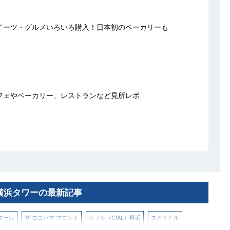
イーツ・グルメいろいろ購入！日本初のベーカリーも
フェやベーカリー、レストランなど見所レポ
R横浜タワーの最新記事
マーレ
ザ ヨコハマ フロント
シァル（CIAL）横浜
スカイビル