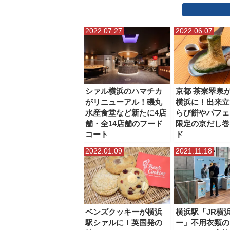
そごう横浜店
ニュウマン横浜
フード アンド タイ
2022.07.27
2022.06.07
マリンアンドウォークヨコハマ
ラクシスフロント（
三井アウトレットパーク横浜ベイサイド
星天クレイ
横浜ティンバーワーフ
横浜ビブレ
横浜ベイクォ
シァル横浜のハマチカ
京都 茶寮翠泉
がリニューアル！磯丸
横浜に！出来立
ベーカリースクエア（横浜高島屋）
水産食堂など新たに4店
らび餅やパフェ
舗・全14店舗のフード
限定の京だし巻
横濱ゲートタワー
コート
ド
2022.01.09
2021.11.18
ベンズクッキーが横浜
横浜駅「JR横
駅シァルに！英国発の
ー」不用衣類の