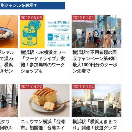
別ジャンルを表示▼
ム イセタン ヨコハマ
ベースゲート横浜関内
マークイズみなとみらい
2022.06.06
2022.02.02
横浜市役所）
ららぽーと横浜
ランドマークプラザ
ルミネ横浜
横浜グランゲート
横浜ジョイナス
横浜シンフォステージ
ーター
横浜ポルタ
横浜モアーズ
横浜ワールドポーターズ
横浜高島屋
がシァル
横浜駅・JR横浜タワー
横浜駅で不用衣類の回
て温わ
「フードドライブ」実
収キャンペーン第4弾！
、横浜
施！参加無料のワーク
最大1000円分のクーポ
きサン
ショップも
ン先着で
2021.09.27
2021.09.24
浜タワ
ニュウマン横浜「台湾
横浜駅「横浜えきまつ
回収キ
市」初開催！台湾スイ
り」開催！鉄道グッズ