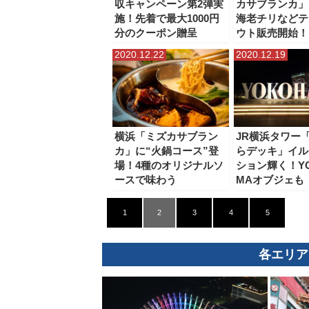
収キャンペーン第2弾実
カサブランカ」
施！先着で最大1000円
海老チリなどテ
分のクーポン贈呈
ウト販売開始！
2020.12.22
2020.12.19
横浜「ミズカサブラン
JR横浜タワー
カ」に“火鍋コース”登
らデッキ」イ
場！4種のオリジナルソ
ション輝く！YO
ースで味わう
MAオブジェも
1
2
3
4
5
各エリア
観光ガイド