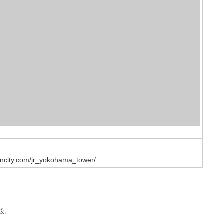
oncity.com/jr_yokohama_tower/
設。