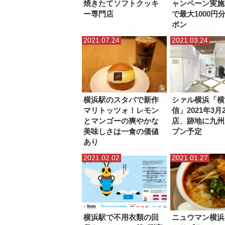
焼きたてソフトクッキ
ャンペーン実施
ー専門店
で最大1000円
ポン
2021.07.24
2021.03.24
横浜駅のスタバで新作
シァル横浜「横
マリトッツォ！レモン
信」2021年3月
とマンゴーの爽やかな
店、跡地に九州
美味しさは一食の価値
プン予定
あり
2021.02.02
2021.01.27
横浜駅で不用衣類の回
ニュウマン横浜