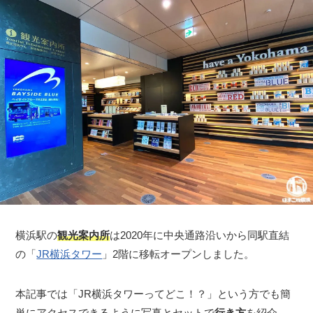
横浜駅の
観光案内所
は2020年に中央通路沿いから同駅直結
の「
JR横浜タワー
」2階に移転オープンしました。
本記事では「JR横浜タワーってどこ！？」という方でも簡
単にアクセスできるように写真とセットで
行き方
を紹介。