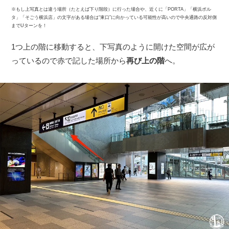
※もし上写真とは違う場所（たとえば下り階段）に行った場合や、近くに「PORTA」「横浜ポル
タ」「そごう横浜店」の文字がある場合は“東口”に向かっている可能性が高いので中央通路の反対側
までUターンを！
1つ上の階に移動すると、下写真のように開けた空間が広が
っているので赤で記した場所から
再び上の階
へ。