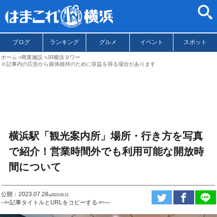
ブログ
ランキング
グルメ
イベント
スポット
ホーム
商業施設
JR横浜タワー
※記事内の広告から媒体維持のために収益を得る場合があります
横浜駅「観光案内所」場所・行き方を写真
で紹介！営業時間外でも利用可能な開放時
間について
公開：2023.07.28
ಇ2023.09.13
--✄記事タイトルとURLをコピーする-✄—