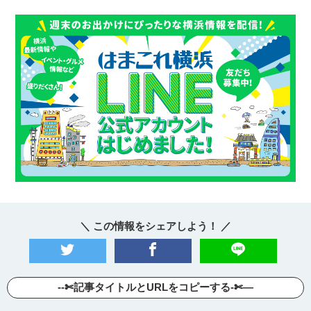
＼ この情報をシェアしよう！ ／
--✄記事タイトルとURLをコピーする-✄—