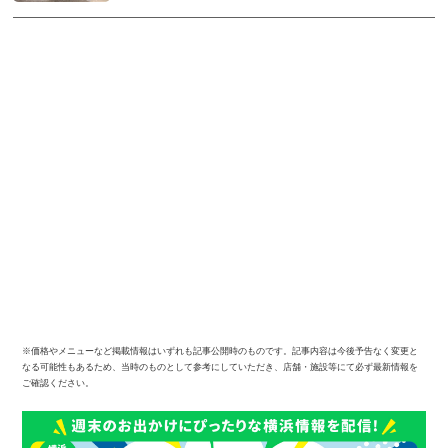
※価格やメニューなど掲載情報はいずれも記事公開時のものです。記事内容は今後予告なく変更と
なる可能性もあるため、当時のものとして参考にしていただき、店舗・施設等にて必ず最新情報を
ご確認ください。