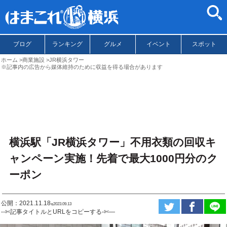
ブログ
ランキング
グルメ
イベント
スポット
ホーム
商業施設
JR横浜タワー
※記事内の広告から媒体維持のために収益を得る場合があります
横浜駅「JR横浜タワー」不用衣類の回収キ
ャンペーン実施！先着で最大1000円分のク
ーポン
公開：2021.11.18
ಇ2023.09.13
--✄記事タイトルとURLをコピーする-✄—