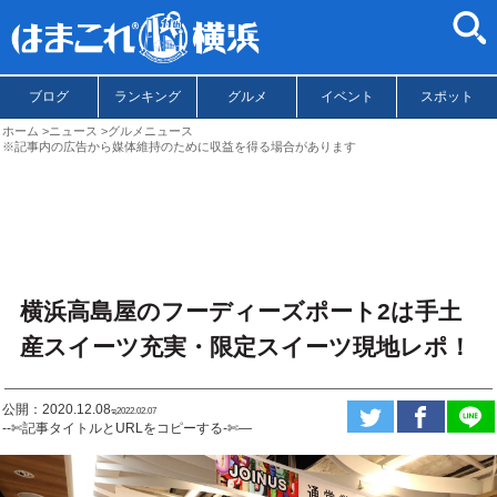
ブログ
ランキング
グルメ
イベント
スポット
ホーム
ニュース
グルメニュース
※記事内の広告から媒体維持のために収益を得る場合があります
横浜高島屋のフーディーズポート2は手土
産スイーツ充実・限定スイーツ現地レポ！
公開：2020.12.08
ಇ2022.02.07
--✄記事タイトルとURLをコピーする-✄—