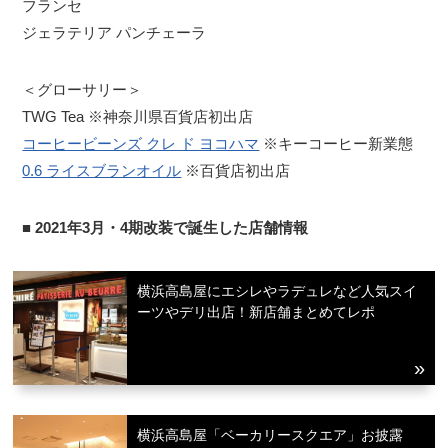
フランセ
ジェラテリア パンチェーラ
＜グローサリー＞
TWG Tea ※神奈川県百貨店初出店
コーヒービーンズ クレ ド ヨコハマ
※キーコーヒー新業態
0.6 ライスブランオイル
※百貨店初出店
■ 2021年3月・4期改装で誕生した店舗情報
横浜高島屋にエシレやラデュレなど人気スイ
ーツやデリ出店！新店舗まとめてレポ
横浜高島屋「ベーカリースクエア」お披露