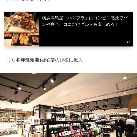
横浜高島屋「ハマプラ」はコンビニ感覚でパ
ンや弁当、ココだけグルメも楽しめる！
また
和洋酒売場
も約2倍の規模に拡大。