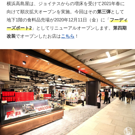
横浜高島屋は、ジョイナスからの増床を受けて2021年春に
向けて順次拡大オープンを実施。今回はその
第三弾
として
地下1階の食料品売場が2020年12月11日（金）に「
フーディ
ーズポート2
」としてリニューアルオープンします。
第四期
改装
でオープンしたお店は
こちら
！