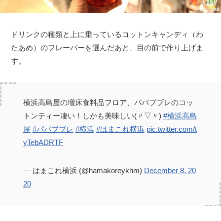
ドリンクの種類と上に乗っているコットンキャンディ（わ
たあめ）のフレーバーを選んだあと、目の前で作り上げま
す。
横浜高島屋の増床食料品フロア、パパブブレのコッ
トンティー凄い！しかも美味しい(〃▽〃)
#横浜高島
屋
#パパブブレ
#横浜
#はまこれ横浜
pic.twitter.com/t
yTebADRTF
— はまこれ横浜 (@hamakoreykhm)
December 8, 20
20