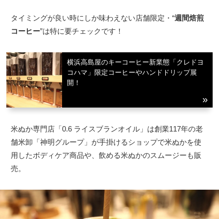
タイミングが良い時にしか味わえない店舗限定・“
週間焙煎
コーヒー
”は特に要チェックです！
横浜高島屋のキーコーヒー新業態「クレドヨ
コハマ」限定コーヒーやハンドドリップ展
開！
米ぬか専門店「0.6 ライスブランオイル」は創業117年の老
観光ガイド
舗米卸「神明グループ」が手掛けるショップで米ぬかを使
用したボディケア商品や、飲める米ぬかのスムージーも販
売。
ランキング
ブログ記事