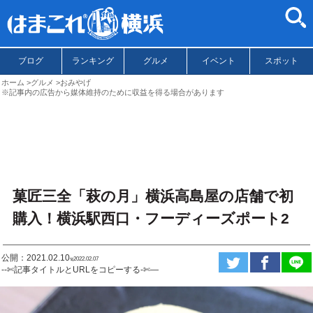
ブログ
ランキング
グルメ
イベント
スポット
ホーム
グルメ
おみやげ
※記事内の広告から媒体維持のために収益を得る場合があります
菓匠三全「萩の月」横浜高島屋の店舗で初
購入！横浜駅西口・フーディーズポート2
公開：2021.02.10
ಇ2022.02.07
--✄記事タイトルとURLをコピーする-✄—