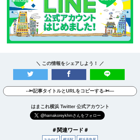
＼ この情報をシェアしよう！ ／
--✄記事タイトルとURLをコピーする-✄—
はまこれ横浜 Twitter 公式アカウント
＃関連ワード＃
おみやげ
横浜駅
横浜高島屋