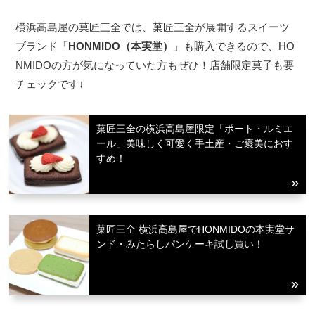
横浜高島屋の菓匠三全では、菓匠三全が展開するスイーツ
ブランド「
HONMIDO（本実堂）
」も購入できるので、HO
NMIDOの方が気になっていた方もぜひ！店舗限定菓子も要
チェックです↓
菓匠三全の横浜高島屋限定「ポート・ルミエ
ール」美味しく可愛く手土産・ご褒美におす
すめ！
菓匠三全 横浜高島屋でHONMIDOの本実堂サ
ンド・みたらしパンケーキ試し買い！