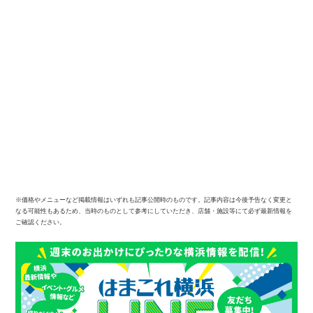
※価格やメニューなど掲載情報はいずれも記事公開時のものです。記事内容は今後予告なく変更と
なる可能性もあるため、当時のものとして参考にしていただき、店舗・施設等にて必ず最新情報を
ご確認ください。