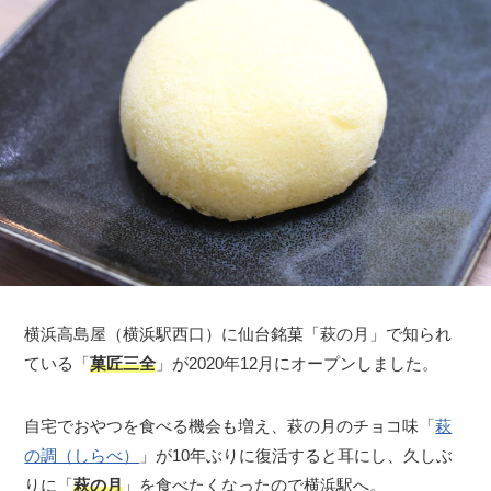
横浜高島屋（横浜駅西口）に仙台銘菓「萩の月」で知られ
ている「
菓匠三全
」が2020年12月にオープンしました。
自宅でおやつを食べる機会も増え、萩の月のチョコ味「
萩
の調（しらべ）
」が10年ぶりに復活すると耳にし、久しぶ
りに「
萩の月
」を食べたくなったので横浜駅へ。