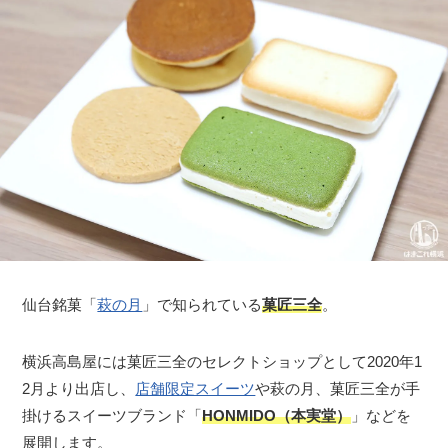
仙台銘菓「
萩の月
」で知られている
菓匠三全
。
横浜高島屋には菓匠三全のセレクトショップとして2020年1
2月より出店し、
店舗限定スイーツ
や萩の月、菓匠三全が手
掛けるスイーツブランド「
HONMIDO（本実堂）
」などを
展開します。