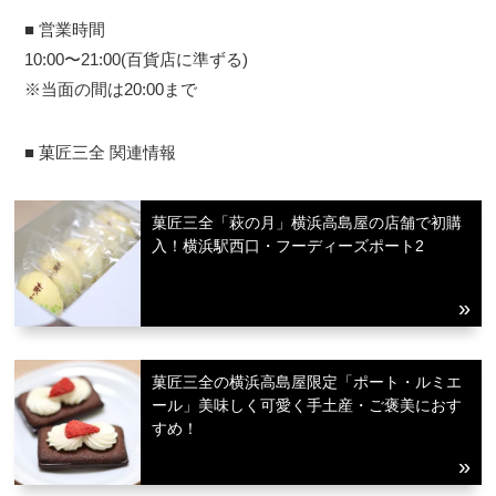
■ 営業時間
10:00〜21:00(百貨店に準ずる)
※当面の間は20:00まで
■ 菓匠三全 関連情報
菓匠三全「萩の月」横浜高島屋の店舗で初購
入！横浜駅西口・フーディーズポート2
菓匠三全の横浜高島屋限定「ポート・ルミエ
ール」美味しく可愛く手土産・ご褒美におす
すめ！