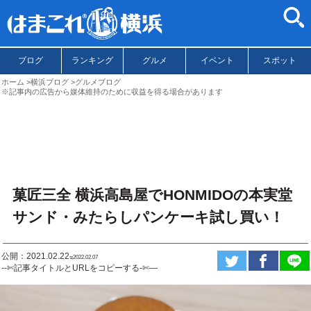
ブログ
ランキング
グルメ
イベント
スポット
ホーム
横浜ブログ
グルメブログ
※記事内の広告から媒体維持のために収益を得る場合があります
菓匠三全 横浜高島屋でHONMIDOの本実堂
サンド・みたらしパンケーキ試し買い！
公開：2021.02.22
ಇ2022.02.07
--✄記事タイトルとURLをコピーする-✄—