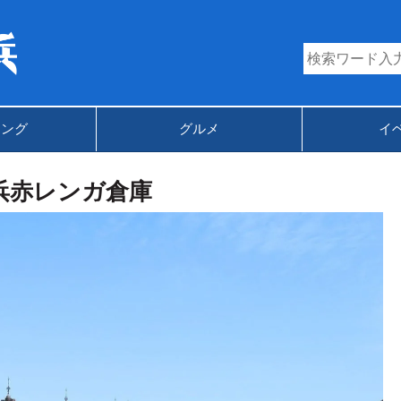
キング
グルメ
イ
浜赤レンガ倉庫