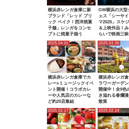
横浜赤レンガ倉庫に新
GW横浜の大型
ブランド「レッド ブリ
ェス「シーサイ
ック ベイク！西洋焼菓
マ2025」スケ
子舗」レンガをコンセ
＆上映作品！み
プトに焼菓子揃う
らいで映画三昧
2025.04.01
2025.03.30
横浜赤レンガ倉庫でカ
横浜赤レンガ倉
レー×ミュージックイベ
ラワーガーデン2
ント開催！コラボカレ
開催中！全9色
ーや人気店のカレーな
き溢れる春爛漫
ど約20店集結
散策
2025.02.17
2025.02.14