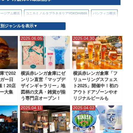
ュージアム横浜
コニカミノルタプラネタリアYOKOHAMA
パシフィコ横浜
別ジャンルを表示▼
）
よこはまコスモワールド
北仲ブリック＆ホワイト
山下公園
2025.06.05
2025.04.30
メン博物館（ラー博）
日本郵船氷川丸
横浜・三溪園
もミュージアム
横浜ハンマーヘッド
横浜ベイブリッジスカイウォーク
人形の家
横浜公園
横浜港大さん橋
横浜美術館
横浜赤レンガ倉庫
庫で202
横浜赤レンガ倉庫にゼ
横浜赤レンガ倉庫「フ
ーガー日
ンリン直営「マップデ
リューリングスフェス
象の鼻パーク・象の鼻テラス
催！20店
ザインギャラリー」地
ト2025」開催中！初の
ー大集
図柄の文具・雑貨が揃
アウトドアゾーンやオ
う専門店オープン！
リジナルビールも
2025.04.11
2025.04.02