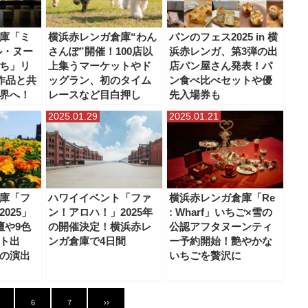
庫「ミ
横浜赤レンガ倉庫“わん
パンのフェス2025 in 横
ル・ヌー
さんぽ”開催！100店以
浜赤レンガ、第3弾の出
ち」リ
上集うマーケットやド
店パン屋さん発表！パ
作品と共
ッグラン、初のタイム
ン食べ比べセットや優
界へ！
レースなど目白押し
先入場券も
2025.01.29
2025.01.21
庫「フ
ハワイイベント「ファ
横浜赤レンガ倉庫「Re
025」
ン！アロハ！」2025年
: Wharf」いちご×雪の
壇や9色
の開催決定！横浜赤レ
公認アフタヌーンティ
ト出
ンガ倉庫で4日間
ー予約開始！艶やかな
の演出
いちごを贅沢に
6
7
››