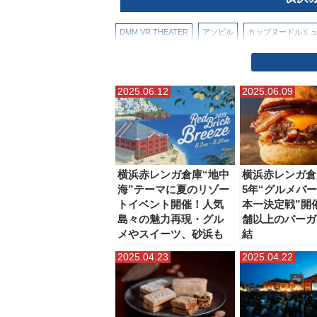
DMM VR THEATER
アソビル
カップヌードルミ
ぷかりさん橋
ヨコハマエアキャビン（ロープウェイ
2025.06.12
2025.06.09
帆船日本丸（日本丸メモリアルパーク）
新横浜ラー
横浜・八景島シーパラダイス
横浜アンパンマンこど
横浜マリンタワー
横浜ランドマークタワー
横浜
横浜赤レンガ倉庫“地中
横浜赤レンガ倉
海”テーマに夏のリゾー
5年“グルメバ
水陸両用バス（横浜みなとみらい）
臨港パーク
トイベント開催！人気
本一決定戦”開
島々の魅力再現・グル
舗以上のバーガ
メやスイーツ、砂浜も
結
2025.04.23
2025.04.22