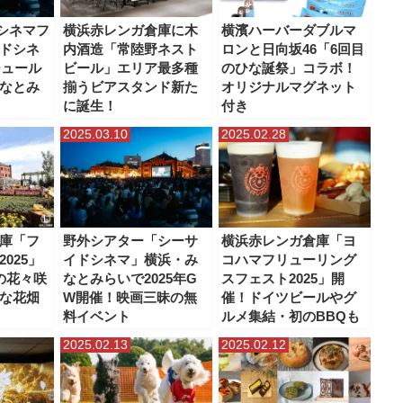
シネマフ
横浜赤レンガ倉庫に木
横濱ハーバーダブルマ
ドシネ
内酒造「常陸野ネスト
ロンと日向坂46「6回目
ジュール
ビール」エリア最多種
のひな誕祭」コラボ！
なとみ
揃うビアスタンド新た
オリジナルマグネット
に誕生！
付き
2025.03.10
2025.02.28
庫「フ
野外シアター「シーサ
横浜赤レンガ倉庫「ヨ
025」
イドシネマ」横浜・み
コハマフリューリング
の花々咲
なとみらいで2025年G
スフェスト2025」開
な花畑
W開催！映画三昧の無
催！ドイツビールやグ
料イベント
ルメ集結・初のBBQも
2025.02.13
2025.02.12