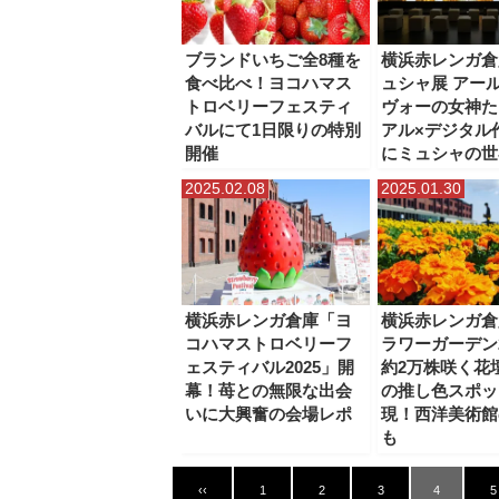
ブランドいちご全8種を
横浜赤レンガ倉
食べ比べ！ヨコハマス
ュシャ展 アー
トロベリーフェスティ
ヴォーの女神た
バルにて1日限りの特別
アル×デジタル
開催
にミュシャの世
2025.02.08
2025.01.30
横浜赤レンガ倉庫「ヨ
横浜赤レンガ倉
コハマストロベリーフ
ラワーガーデン2
ェスティバル2025」開
約2万株咲く花
幕！苺との無限な出会
の推し色スポッ
いに大興奮の会場レポ
現！西洋美術館
も
‹‹
1
2
3
4
5