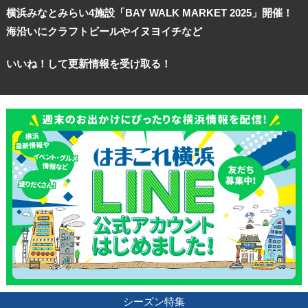
横浜みなとみらい4施設「BAY WALK MARKET 2025」開催！
ランキング
海沿いにクラフトビールやイヌヨイチなど
ブログ記事
いいね！して更新情報を受け取る！
サイトについて
シーズン特集