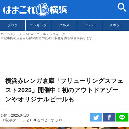
ブログ
ランキング
グルメ
イベント
スポット
ホーム
シーズン
GW・ゴールデンウィーク
※記事内の広告から媒体維持のために収益を得る場合があります
横浜赤レンガ倉庫「フリューリングスフェ
スト2025」開催中！初のアウトドアゾー
ンやオリジナルビールも
公開：2025.04.30
--✄記事タイトルとURLをコピーする-✄—