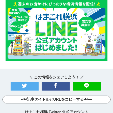
＼ この情報をシェアしよう！ ／
--✄記事タイトルとURLをコピーする-✄—
はまこれ横浜 Twitter 公式アカウント