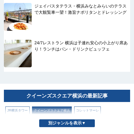
ジェイパスタテラス・横浜みなとみらいのテラス
で大観覧車一望！激旨ナポリタンとドレッシング
24/7レストラン 横浜は子連れ安心の小上がり席あ
り！ランチはパン・ドリンクビュッフェ
クイーンズスクエア横浜の最新記事
JR横浜タワー
クイーンズスクエア横浜
コレットマーレ
ザ ヨコハマ フロント
シァル（CIAL）横浜
スカイビル
そごう横浜店
別ジャンルを表示▼
ニュウマン横浜
フード アンド タイム イセタン ヨコハマ