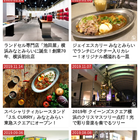
2020.01.24
2020.01.06
ランドセル専門店「池田屋」横
ジェイエスカリー みなとみらい
浜みなとみらいに誕生！創業70
でランチにパクチー入りカレ
年、横浜初出店
ー！オリジナル感溢れる一皿
2019.11.14
2019.11.07
スペシャリティカレースタンド
2019年 クイーンズスクエア横
「J.S. CURRY」みなとみらい
浜のクリスマスツリー点灯！光
東急スクエアにオープン！
で彩り音楽を奏でるツリー
2019.09.06
2019.08.08