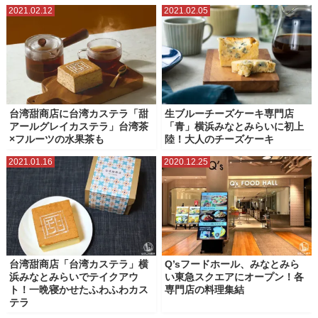
2021.02.12
2021.02.05
ベースゲート横浜関内
マークイズみなとみらい
マリンアンドウォークヨコハマ
ラクシスフロント（横浜市役所）
ららぽーと横浜
ランドマークプラザ
ルミネ横浜
三井アウトレットパーク横浜ベイサイド
星天クレイ
横浜グランゲート
台湾甜商店に台湾カステラ「甜
生ブルーチーズケーキ専門店
アールグレイカステラ」台湾茶
「青」横浜みなとみらいに初上
横浜ジョイナス
横浜シンフォステージ
横浜ティンバーワーフ
×フルーツの水果茶も
陸！大人のチーズケーキ
横浜ビブレ
横浜ベイクォーター
横浜ポルタ
横浜モアーズ
2021.01.16
2020.12.25
横浜ワールドポーターズ
横浜高島屋
ベーカリースクエア（横浜高島屋）
横濱ゲートタワー
台湾甜商店「台湾カステラ」横
Q’sフードホール、みなとみら
浜みなとみらいでテイクアウ
い東急スクエアにオープン！各
ト！一晩寝かせたふわふわカス
専門店の料理集結
テラ