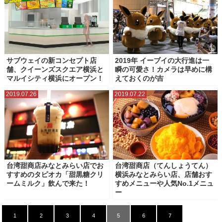
サブウェイの新コンセプト店
2019年 イーブイの大行進は一
舗、クイーンズスクエア横浜と
瞬の可愛さ！カメラは早めに構
マルイシティ横浜にオープン！
えておくのが吉
2019.07.26
2019.07.22
台湾甜商店みなとみらい店でお
台湾甜商店（てんしょうてん）
すすめのタピオカ「甜黒糖クリ
横浜みなとみらい店、店舗おす
ームミルク」飲んで来た！
すめメニューや人気No.1メニュ
ー
1
2
3
4
5
6
7