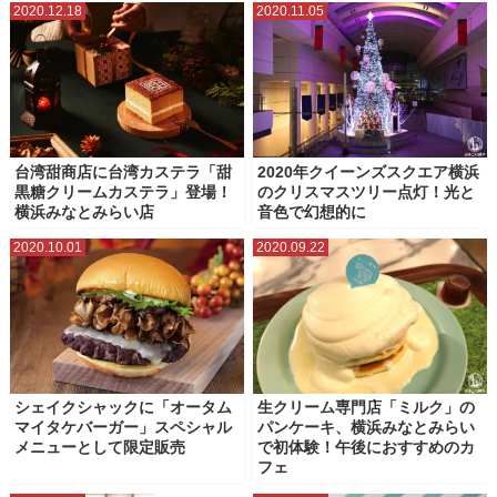
2020.12.18
2020.11.05
台湾甜商店に台湾カステラ「甜
2020年クイーンズスクエア横浜
黒糖クリームカステラ」登場！
のクリスマスツリー点灯！光と
横浜みなとみらい店
音色で幻想的に
2020.10.01
2020.09.22
シェイクシャックに「オータム
生クリーム専門店「ミルク」の
マイタケバーガー」スペシャル
パンケーキ、横浜みなとみらい
メニューとして限定販売
で初体験！午後におすすめのカ
フェ