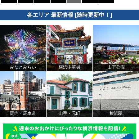
各エリア 最新情報 [随時更新中！]
みなとみらい
横浜中華街
山下公園
関内・馬車道
山手・元町
横浜駅