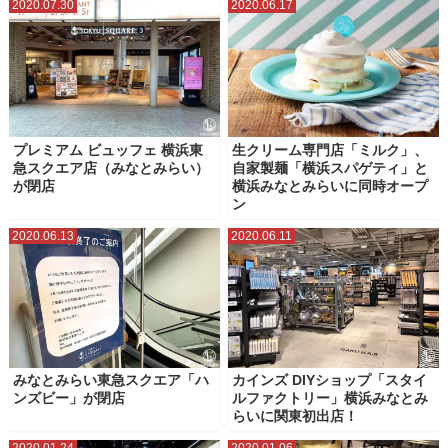
2020.07.30
2020.06.17
プレミアム ビュッフェ 横浜東
生クリーム専門店「ミルク」、
急スクエア店（みなとみらい）
自家製麺「横浜スパゲティ」と
が閉店
横浜みなとみらいに同時オープ
ン
2020.06.13
2020.06.11
みなとみらい東急スクエア「ハ
カインズ DIYショップ「スタイ
ンズビー」が閉店
ルファクトリー」横浜みなとみ
らいに関東初出店！