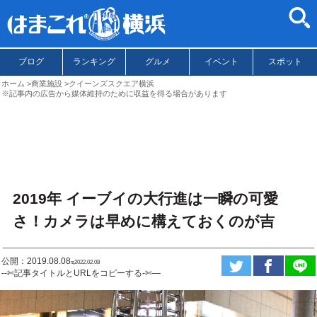
ブログ
ランキング
グルメ
イベント
スポット
ホーム
商業施設
クイーンズスクエア横浜
※記事内の広告から媒体維持のために収益を得る場合があります
2019年 イーブイの大行進は一瞬の可愛
さ！カメラは早めに構えておくのが吉
公開：2019.08.08
ಇ2022.02.08
--✄記事タイトルとURLをコピーする-✄—