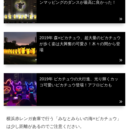
ンマッピングのダンスが最高に良かった！
2019年 森×ピカチュウ、超大量のピカチュウ
が歩く姿は大興奮の可愛さ！木々の間から登
場
2019年 ピカチュウの大行進、光り輝くカッ
コ可愛いピカチュウ登場！アフロピカも
横浜赤レンガ倉庫で行う「みなとみらいの海×ピカチュウ」
は少し距離があるのでご注意ください。