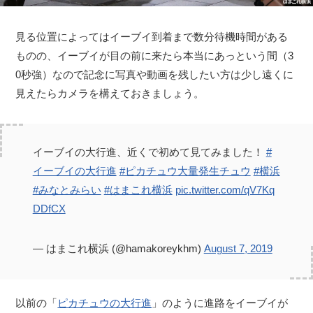
見る位置によってはイーブイ到着まで数分待機時間がある
ものの、イーブイが目の前に来たら本当にあっという間（3
0秒強）なので記念に写真や動画を残したい方は少し遠くに
見えたらカメラを構えておきましょう。
イーブイの大行進、近くで初めて見てみました！
#
イーブイの大行進
#ピカチュウ大量発生チュウ
#横浜
#みなとみらい
#はまこれ横浜
pic.twitter.com/qV7Kq
DDfCX
— はまこれ横浜 (@hamakoreykhm)
August 7, 2019
以前の「
ピカチュウの大行進
」のように進路をイーブイが