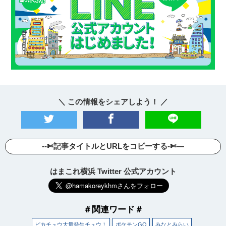
＼ この情報をシェアしよう！ ／
--✄記事タイトルとURLをコピーする-✄—
はまこれ横浜 Twitter 公式アカウント
＃関連ワード＃
ピカチュウ大量発生チュウ！
ポケモンGO
みなとみらい