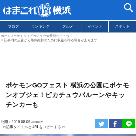
ブログ
ランキング
グルメ
イベント
スポット
ホーム
ポケモン
ピカチュウ大量発生チュウ！
※記事内の広告から媒体維持のために収益を得る場合があります
ポケモンGOフェスト 横浜の公園にポケモ
ンオブジェ！ピカチュウバルーンやキッ
チンカーも
公開：2019.08.06
ಇ2024.01.22
--✄記事タイトルとURLをコピーする-✄—