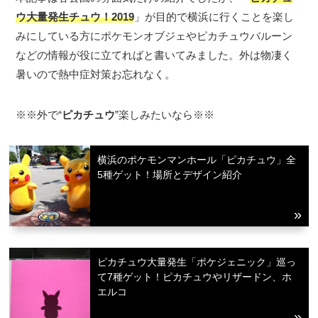
ウ大量発生チュウ！2019
」が目的で横浜に行くことを楽し
みにしている方にポケモンオブジェやピカチュウバルーン
などの情報が役に立てればと書いてみました。外は物凄く
暑いので熱中症対策お忘れなく。
※※外で“
ピカチュウ
”楽しみたいなら※※
横浜のポケモンマンホール「ピカチュウ」全
5種ゲット！場所とデザイン紹介
ピカチュウ大量発生「ポケジェニック」巡っ
て7種ゲット！ピカチュウやリザードン、ホ
エルコ