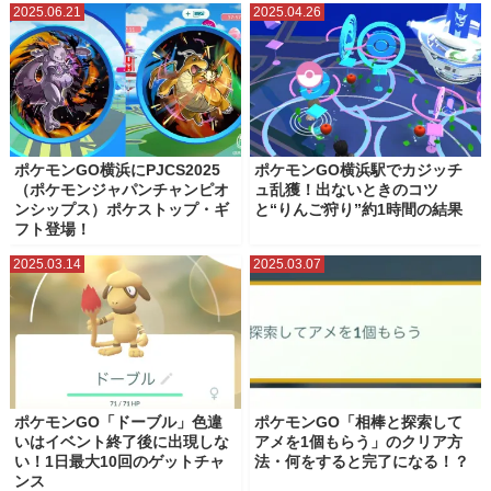
2025.06.21
2025.04.26
ポケモンGO横浜にPJCS2025
ポケモンGO横浜駅でカジッチ
（ポケモンジャパンチャンピオ
ュ乱獲！出ないときのコツ
ンシップス）ポケストップ・ギ
と“りんご狩り”約1時間の結果
フト登場！
2025.03.14
2025.03.07
ポケモンGO「ドーブル」色違
ポケモンGO「相棒と探索して
いはイベント終了後に出現しな
アメを1個もらう」のクリア方
い！1日最大10回のゲットチャ
法・何をすると完了になる！？
ンス