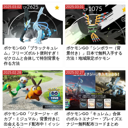
2025.03.02
2025.03.01
ポケモンGO「ブラックキュレ
ポケモンGO「シンボラー（背
ム」フリーズボルト便利すぎ！
景付き）」日本で無料入手する
ゼクロムと合体して特別背景を
方法！地域限定ポケモン
作る方法
2025.02.28
2025.02.27
ポケモンGO「ツタージャ・ポ
ポケモンGO「キュレム」合体
カブ・ミジュマル」背景付きに
のボルトエナジー・ブレイズエ
出会えるコード配布中！イッシ
ナジー無料配布コードまとめ