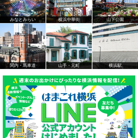
みなとみらい
横浜中華街
山下公園
関内・馬車道
山手・元町
横浜駅