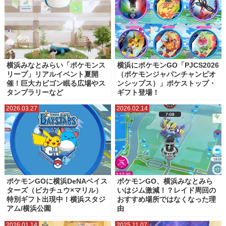
横浜みなとみらい「ポケモンス
横浜にポケモンGO「PJCS2026
リープ」リアルイベント夏開
（ポケモンジャパンチャンピオ
催！巨大カビゴン眠る広場やス
ンシップス）」ポケストップ・
タンプラリーなど
ギフト登場！
2026.03.27
2026.02.14
ポケモンGOに横浜DeNAベイス
ポケモンGO、横浜みなとみら
ターズ（ピカチュウ×マリル）
いはジム激減！？レイド周回の
特別ギフト出現中！横浜スタジ
おすすめ場所ではなくなった理
アム/横浜公園
由
2026.01.14
2025.11.07