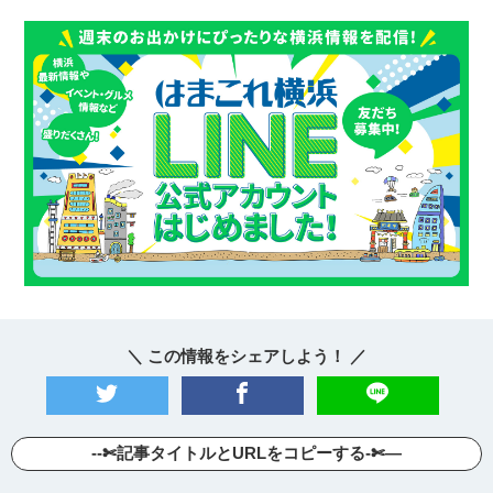
＼ この情報をシェアしよう！ ／
--✄記事タイトルとURLをコピーする-✄—