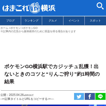
ブログ
ランキング
グルメ
イベント
スポット
ホーム
ポケモン
ポケモンGO
※記事内の広告から媒体維持のために収益を得る場合があります
ポケモンGO横浜駅でカジッチュ乱獲！出
ないときのコツと“りんご狩り”約1時間の
結果
公開：2025.04.26
ಇ2025.04.27
--✄記事タイトルとURLをコピーする-✄—