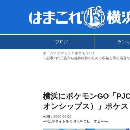
ブログ
ラン
ホーム
ポケモン
ポケモンGO
※記事内の広告から媒体維持のために収益を得る場合が
横浜にポケモンGO「PJ
オンシップス）」ポケス
公開：2026.06.06
--✄記事タイトルとURLをコピーする-✄—