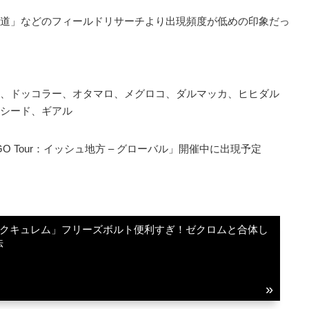
道」などのフィールドリサーチより出現頻度が低めの印象だっ
、ドッコラー、オタマロ、メグロコ、ダルマッカ、ヒヒダル
シード、ギアル
GO Tour：イッシュ地方 – グローバル」開催中に出現予定
ックキュレム」フリーズボルト便利すぎ！ゼクロムと合体し
法