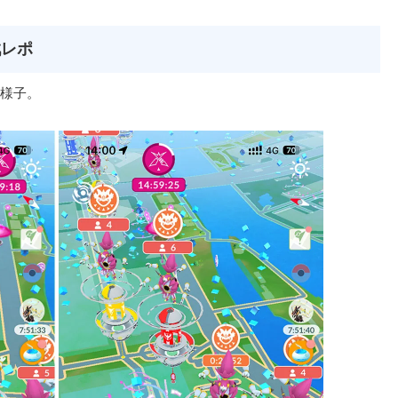
戦レポ
様子。