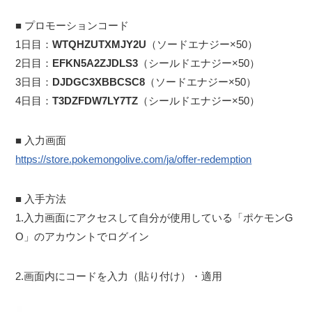
■ プロモーションコード
1日目：
WTQHZUTXMJY2U
（ソードエナジー×50）
2日目：
EFKN5A2ZJDLS3
（シールドエナジー×50）
3日目：
DJDGC3XBBCSC8
（ソードエナジー×50）
4日目：
T3DZFDW7LY7TZ
（シールドエナジー×50）
■ 入力画面
https://store.pokemongolive.com/ja/offer-redemption
■ 入手方法
1.入力画面にアクセスして自分が使用している「ポケモンG
O」のアカウントでログイン
2.画面内にコードを入力（貼り付け）・適用