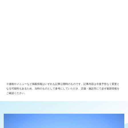
※価格やメニューなど掲載情報はいずれも記事公開時のものです。記事内容は今後予告なく変更と
なる可能性もあるため、当時のものとして参考にしていただき、店舗・施設等にて必ず最新情報を
ご確認ください。