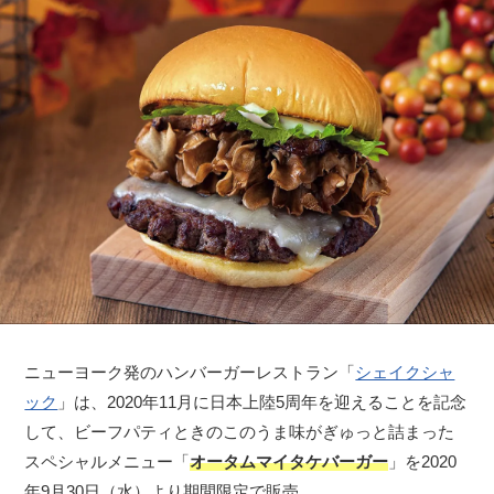
ニューヨーク発のハンバーガーレストラン「
シェイクシャ
ック
」は、2020年11月に日本上陸5周年を迎えることを記念
して、ビーフパティときのこのうま味がぎゅっと詰まった
スペシャルメニュー「
オータムマイタケバーガー
」を2020
年9月30日（水）より期間限定で販売。