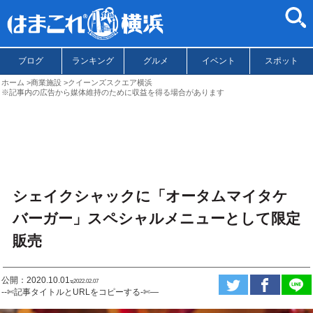
ブログ
ランキング
グルメ
イベント
スポット
ホーム
商業施設
クイーンズスクエア横浜
※記事内の広告から媒体維持のために収益を得る場合があります
シェイクシャックに「オータムマイタケ
バーガー」スペシャルメニューとして限定
販売
公開：2020.10.01
ಇ2022.02.07
--✄記事タイトルとURLをコピーする-✄—