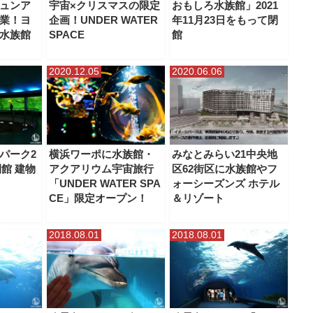
ュンア
宇宙×クリスマスの限定
おもしろ水族館」2021
業！ヨ
企画！UNDER WATER
年11月23日をもって閉
水族館
SPACE
館
2020.12.05
2020.06.06
パーク2
横浜ワーポに水族館・
みなとみらい21中央地
閉館 建物
アクアリウム宇宙旅行
区62街区に水族館やフ
「UNDER WATER SPA
ォーシーズンズ ホテル
CE」限定オープン！
＆リゾート
2018.08.01
2018.08.01