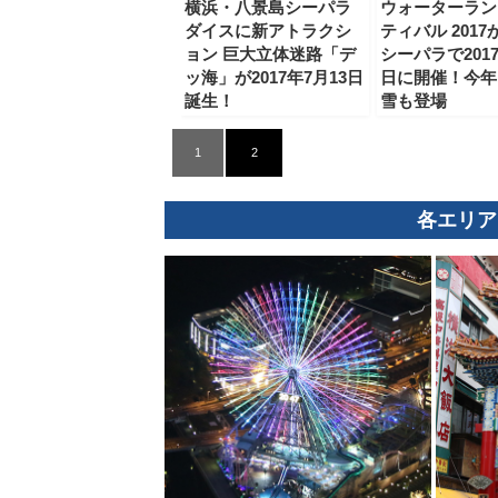
横浜・八景島シーパラ
ウォーターラン
ダイスに新アトラクシ
ティバル 201
ョン 巨大立体迷路「デ
シーパラで2017
ッ海」が2017年7月13日
日に開催！今年
誕生！
雪も登場
1
2
各エリア
観光ガイド
ランキング