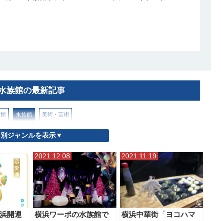
水族館の最新記事
画館
水族館
美術・芸術
別ジャンルを表示▼
2021.12.08
2021.11.19
浜開運
横浜ワーポの水族館で
横浜中華街「ヨコハマ