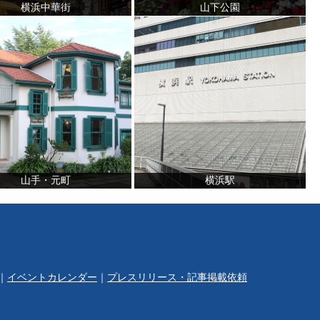
横浜中華街
山下公園
山手・元町
横浜駅
｜
イベントカレンダー
｜
プレスリリース・記事掲載依頼