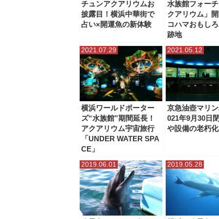
チュンアクアリウムお
水族館フォーチ
披露目！横浜中華街で
クアリウム」開
占い×開運魚の新体験
コハマおもしろ
跡地
2021.07.29
2021.05.12
横浜ワールドポーター
京急油壺マリン
ズ“水族館”期間延長！
021年9月30日
アクアリウム宇宙旅行
や設備の老朽化
「UNDER WATER SPA
CE」
2019.06.01
2019.05.28