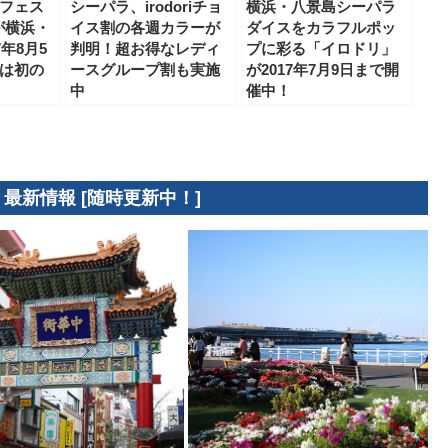
フェス
シーパラ、irodoriチョ
横浜・八景島シーパラ
7が横浜・
イス割の各週カラーが
ダイスをカラフルポッ
年8月5
判明！超お得なレディ
プに彩る「イロドリ」
は初の
ースグループ割も実施
が2017年7月9日まで開
中
催中！
 最新情報 [随時更新中！]