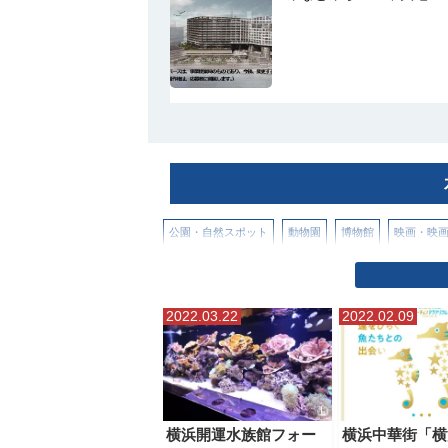
公園・自然スポット
動物園
博物館
映画・映
2022.03.22
2022.02.09
横浜開運水族館フォー
横浜中華街「横