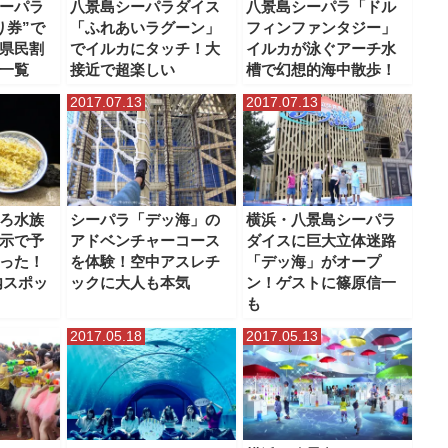
ーパラ
八景島シーパラダイス
八景島シーパラ「ドル
り券”で
「ふれあいラグーン」
フィンファンタジー」
県民割
でイルカにタッチ！大
イルカが泳ぐアーチ水
一覧
接近で超楽しい
槽で幻想的海中散歩！
2017.07.13
2017.07.13
ろ水族
シーパラ「デッ海」の
横浜・八景島シーパラ
示で予
アドベンチャーコース
ダイスに巨大立体迷路
った！
を体験！空中アスレチ
「デッ海」がオープ
内スポッ
ックに大人も本気
ン！ゲストに篠原信一
も
2017.05.18
2017.05.13