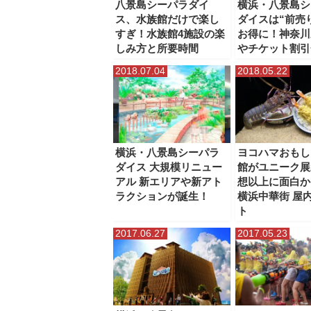
八景島シーパラダイ
横浜・八景島シ
ス、水族館だけで楽し
ダイスは“前売
すぎ！水族館4施設の楽
お得に！神奈川
しみ方と所要時間
やチケット割引
2018.07.04
2018.05.22
横浜・八景島シーパラ
ヨコハマおもし
ダイス 大規模リニュー
館がユニーク展
アル 新エリアや新アト
想以上に面白か
ラクションが誕生！
横浜中華街 屋
ト
2017.06.27
2017.05.23