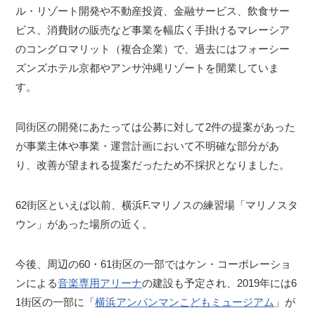
ル・リゾート開発や不動産投資、金融サービス、飲食サー
ビス、消費財の販売など事業を幅広く手掛けるマレーシア
のコングロマリット（複合企業）で、過去にはフォーシー
ズンズホテル京都やアンサ沖縄リゾートを開業していま
す。
同街区の開発にあたっては公募に対して2件の提案があった
が事業主体や事業・運営計画において不明確な部分があ
り、改善が望まれる提案だったため不採択となりました。
62街区といえば以前、横浜F.マリノスの練習場「マリノスタ
ウン」があった場所の近く。
今後、周辺の60・61街区の一部ではケン・コーポレーショ
ンによる
音楽専用アリーナ
の建設も予定され、2019年には6
1街区の一部に「
横浜アンパンマンこどもミュージアム
」が