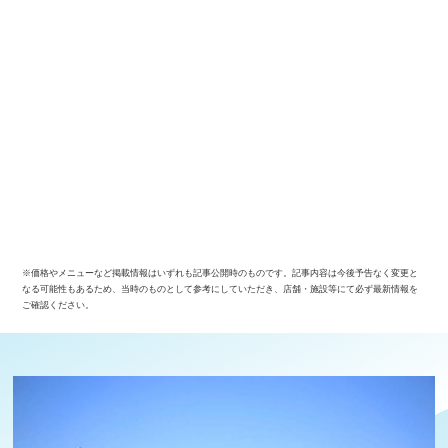
※価格やメニューなど掲載情報はいずれも記事公開時のものです。記事内容は今後予告なく変更と
なる可能性もあるため、当時のものとして参考にしていただき、店舗・施設等にて必ず最新情報を
ご確認ください。