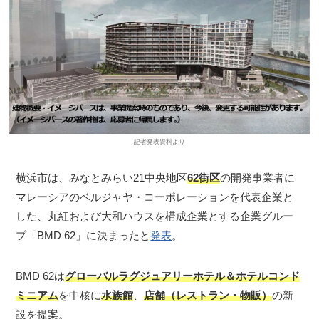
記者発表資料より
横浜市は、みなとみらい21中央地区
62街区
の開発事業者に
マレーシアのベルジャヤ・コーポレーションを代表企業と
した、丸紅および大和ハウスを構成企業とする企業グルー
プ「BMD 62」に決まったと
発表
。
BMD 62は
グローバルラグジュアリーホテル＆ホテルコンド
ミニアム
を中核に
水族館
、
店舗（レストラン・物販）
の新
設を提案。