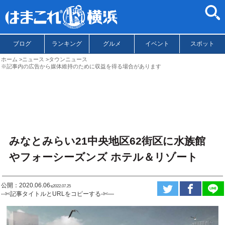
ブログ
ランキング
グルメ
イベント
スポット
ホーム
ニュース
タウンニュース
※記事内の広告から媒体維持のために収益を得る場合があります
みなとみらい21中央地区62街区に水族館
やフォーシーズンズ ホテル＆リゾート
公開：2020.06.06
ಇ2022.07.25
--✄記事タイトルとURLをコピーする-✄—