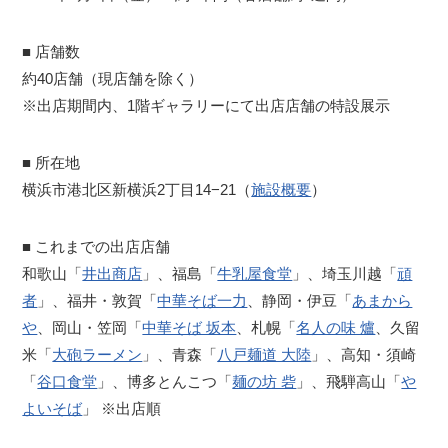
■ 店舗数
約40店舗（現店舗を除く）
※出店期間内、1階ギャラリーにて出店店舗の特設展示
■ 所在地
横浜市港北区新横浜2丁目14−21（
施設概要
）
■ これまでの出店店舗
和歌山「
井出商店
」、福島「
牛乳屋食堂
」、埼玉川越「
頑
者
」、福井・敦賀「
中華そば一力
、静岡・伊豆「
あまから
や
、岡山・笠岡「
中華そば 坂本
、札幌「
名人の味 爐
、久留
米「
大砲ラーメン
」、青森「
八戸麺道 大陸
」、高知・須崎
「
谷口食堂
」、博多とんこつ「
麺の坊 砦
」、飛騨高山「
や
よいそば
」 ※出店順