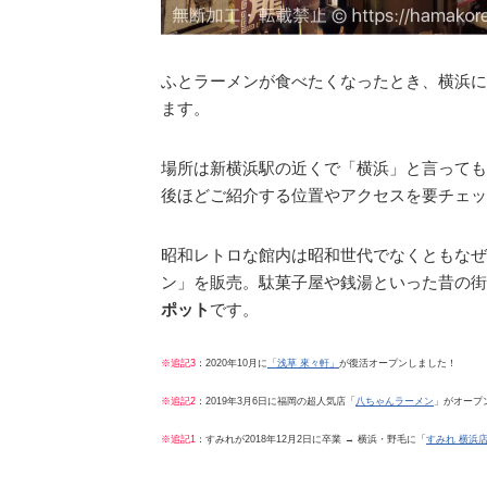
ふとラーメンが食べたくなったとき、横浜に
ます。
場所は新横浜駅の近くで「横浜」と言っても
後ほどご紹介する位置やアクセスを要チェッ
昭和レトロな館内は昭和世代でなくともなぜ
ン」を販売。駄菓子屋や銭湯といった昔の街
ポット
です。
※追記3
：2020年10月に
「浅草 來々軒」
が復活オープンしました！
※追記2
：2019年3月6日に福岡の超人気店「
八ちゃんラーメン
」がオープ
※追記1
：すみれが2018年12月2日に卒業 → 横浜・野毛に「
すみれ 横浜