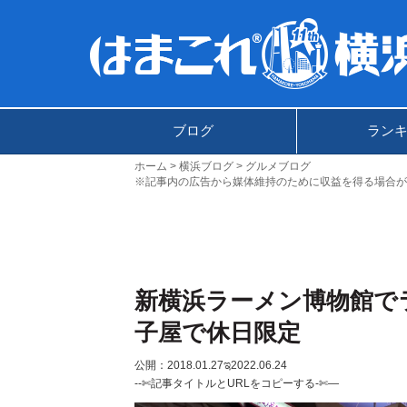
ブログ
ラン
ホーム
横浜ブログ
グルメブログ
※記事内の広告から媒体維持のために収益を得る場合が
新横浜ラーメン博物館で
子屋で休日限定
公開：2018.01.27
ಇ2022.06.24
--✄記事タイトルとURLをコピーする-✄—