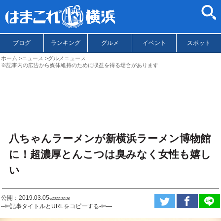
ブログ
ランキング
グルメ
イベント
スポット
ホーム
ニュース
グルメニュース
※記事内の広告から媒体維持のために収益を得る場合があります
八ちゃんラーメンが新横浜ラーメン博物館
に！超濃厚とんこつは臭みなく女性も嬉し
い
公開：2019.03.05
ಇ2022.02.08
--✄記事タイトルとURLをコピーする-✄—