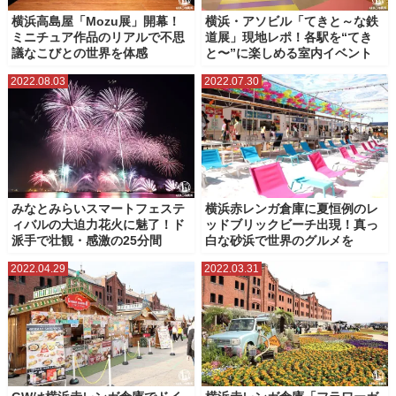
横浜高島屋「Mozu展」開幕！
横浜・アソビル「てきと～な鉄
ミニチュア作品のリアルで不思
道展」現地レポ！各駅を“てき
議なこびとの世界を体感
と〜”に楽しめる室内イベント
2022.08.03
2022.07.30
みなとみらいスマートフェステ
横浜赤レンガ倉庫に夏恒例のレ
ィバルの大迫力花火に魅了！ド
ッドブリックビーチ出現！真っ
派手で壮観・感激の25分間
白な砂浜で世界のグルメを
2022.04.29
2022.03.31