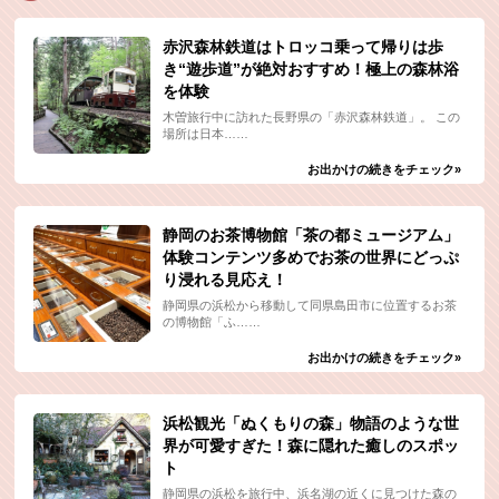
赤沢森林鉄道はトロッコ乗って帰りは歩
き“遊歩道”が絶対おすすめ！極上の森林浴
を体験
木曽旅行中に訪れた長野県の「赤沢森林鉄道」。 この
場所は日本……
お出かけの続きをチェック»
静岡のお茶博物館「茶の都ミュージアム」
体験コンテンツ多めでお茶の世界にどっぷ
り浸れる見応え！
静岡県の浜松から移動して同県島田市に位置するお茶
の博物館「ふ……
お出かけの続きをチェック»
浜松観光「ぬくもりの森」物語のような世
界が可愛すぎた！森に隠れた癒しのスポッ
ト
静岡県の浜松を旅行中、浜名湖の近くに見つけた森の