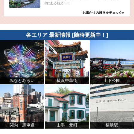
中にある観光……
お出かけの続きをチェック»
各エリア 最新情報 [随時更新中！]
みなとみらい
横浜中華街
山下公園
関内・馬車道
山手・元町
横浜駅