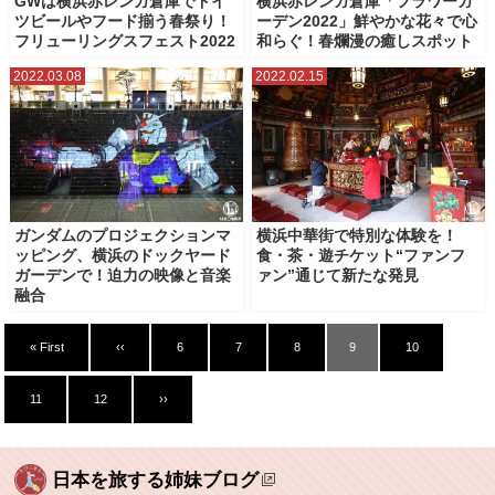
GWは横浜赤レンガ倉庫でドイ
横浜赤レンガ倉庫「フラワーガ
ツビールやフード揃う春祭り！
ーデン2022」鮮やかな花々で心
フリューリングスフェスト2022
和らぐ！春爛漫の癒しスポット
2022.03.08
2022.02.15
ガンダムのプロジェクションマ
横浜中華街で特別な体験を！
ッピング、横浜のドックヤード
食・茶・遊チケット“ファンフ
ガーデンで！迫力の映像と音楽
ァン”通じて新たな発見
融合
« First
‹‹
6
7
8
9
10
11
12
››
日本を旅する姉妹ブログ