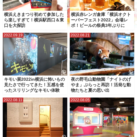
横浜えきまつり初めて参加した
横浜赤レンガ倉庫「横浜オクト
ら楽しすぎて！横浜駅西口＆東
ーバーフェスト2022」会場レ
口を大探訪
ポ！ビールの祭典3年ぶりに
2022.09.19
2022.08.21
キモい展2022in横浜に怖いもの
夜の野毛山動物園「ナイトのげ
見たさで行ってきた！五感を使
やま」ぶらっと再訪！活発な動
ったスリリングなキモい体験
物たちと夏の思い出
2022.08.11
2022.08.05