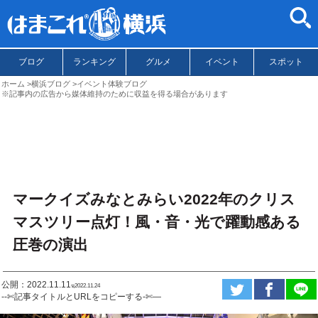
ブログ
ランキング
グルメ
イベント
スポット
ホーム
横浜ブログ
イベント体験ブログ
※記事内の広告から媒体維持のために収益を得る場合があります
マークイズみなとみらい2022年のクリス
マスツリー点灯！風・音・光で躍動感ある
圧巻の演出
公開：2022.11.11
ಇ2022.11.24
--✄記事タイトルとURLをコピーする-✄—