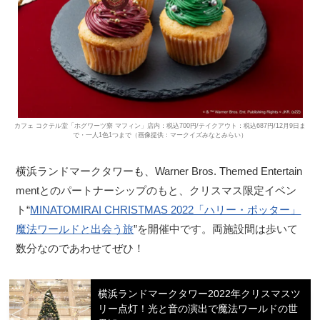
カフェ コクテル堂「ホグワーツ寮 マフィン」店内：税込700円/テイクアウト：税込687円/12月9日ま
で・一人1色1つまで（画像提供：マークイズみなとみらい）
横浜ランドマークタワーも、Warner Bros. Themed Entertain
mentとのパートナーシップのもと、クリスマス限定イベン
ト“
MINATOMIRAI CHRISTMAS 2022「ハリー・ポッター」
魔法ワールドと出会う旅
”を開催中です。両施設間は歩いて
数分なのであわせてぜひ！
横浜ランドマークタワー2022年クリスマスツ
リー点灯！光と音の演出で魔法ワールドの世