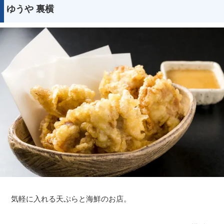
ゆうや 裏横
サイトについて
気軽に入れる天ぷらと海鮮のお店。