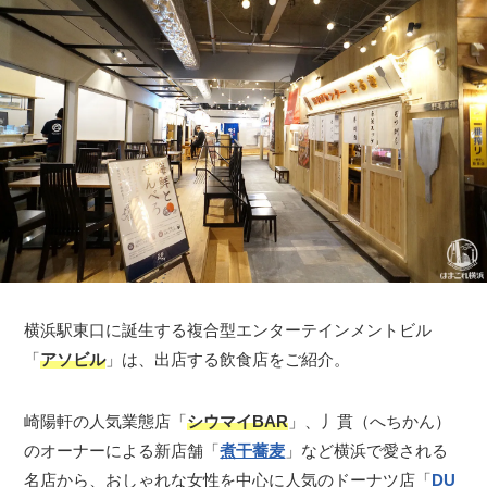
横浜駅東口に誕生する複合型エンターテインメントビル
「
アソビル
」は、出店する飲食店をご紹介。
崎陽軒の人気業態店「
シウマイBAR
」、丿貫（へちかん）
のオーナーによる新店舗「
煮干蕎麦
」など横浜で愛される
名店から、おしゃれな女性を中心に人気のドーナツ店「
DU