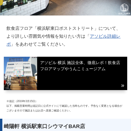
飲食店フロア「横浜駅東口ポストストリート」について、
より詳しい雰囲気や情報を知りたい方は「
アソビル詳細レ
ポ
」をあわせてご覧ください。
アソビル 横浜 施設全体、徹底レポ！飲食店
フロアマップやうんこミュージアム
※追記（2019年3月15日）
以下、掲載営業時間は追記日に公式サイトにて確認した当時ものです。予告なく変更となる場合が
ございますので施設またはお店へ直接ご確認ください。
崎陽軒 横浜駅東口シウマイBAR店