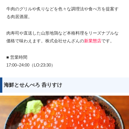
牛肉のグリルや炙りなどを色々な調理法や食べ方を提案す
る肉居酒屋。
肉寿司や直送した山形地鶏など本格料理をリーズナブルな
価格で味わえます。株式会社せんざんの
新業態店
です。
■ 営業時間
17:00–24:00（LO:23:30）
海鮮とせんべろ 呑りすけ