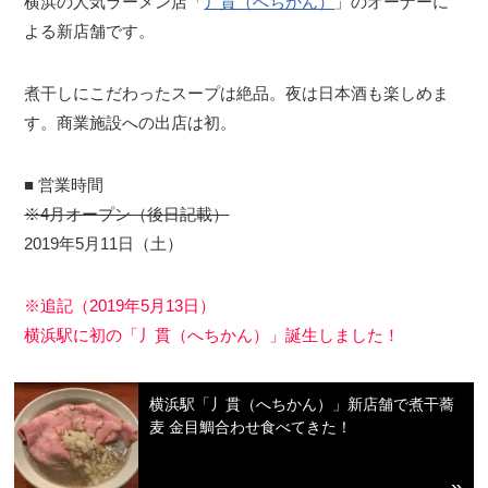
横浜の人気ラーメン店「
丿貫（へちかん）
」のオーナーに
よる新店舗です。
煮干しにこだわったスープは絶品。夜は日本酒も楽しめま
す。商業施設への出店は初。
■ 営業時間
※4月オープン（後日記載）
2019年5月11日（土）
※追記（2019年5月13日）
横浜駅に初の「丿貫（へちかん）」誕生しました！
横浜駅「丿貫（へちかん）」新店舗で煮干蕎
麦 金目鯛合わせ食べてきた！