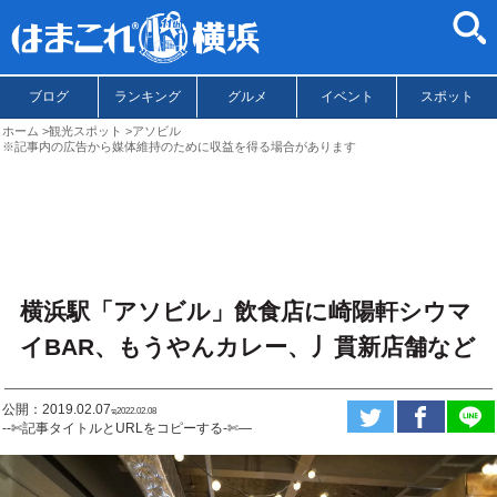
ブログ
ランキング
グルメ
イベント
スポット
ホーム
観光スポット
アソビル
※記事内の広告から媒体維持のために収益を得る場合があります
横浜駅「アソビル」飲食店に崎陽軒シウマ
イBAR、もうやんカレー、丿貫新店舗など
公開：2019.02.07
ಇ2022.02.08
--✄記事タイトルとURLをコピーする-✄—